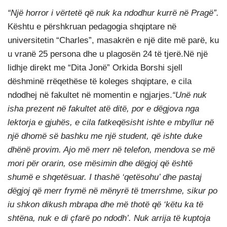
“Një horror i vërtetë që nuk ka ndodhur kurrë në Pragë”.
Kështu e përshkruan pedagogia shqiptare në
universitetin “Charles”, masakrën e një dite më parë, ku
u vranë 25 persona dhe u plagosën 24 të tjerë.Në një
lidhje direkt me “Dita Jonë” Orkida Borshi sjell
dëshminë rrëqethëse të koleges shqiptare, e cila
ndodhej në fakultet në momentin e ngjarjes.
“Unë nuk
isha prezent në fakultet atë ditë, por e dëgjova nga
lektorja e gjuhës, e cila fatkeqësisht ishte e mbyllur në
një dhomë së bashku me një student, që ishte duke
dhënë provim. Ajo më merr në telefon, mendova se më
mori për orarin, ose mësimin dhe dëgjoj që është
shumë e shqetësuar. I thashë ‘qetësohu’ dhe pastaj
dëgjoj që merr frymë në mënyrë të tmerrshme, sikur po
iu shkon dikush mbrapa dhe më thotë që ‘këtu ka të
shtëna, nuk e di çfarë po ndodh’. Nuk arrija të kuptoja