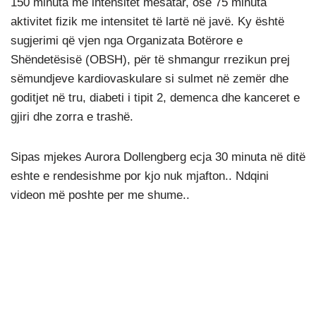
150 minuta me intensitet mesatar, ose 75 minuta
aktivitet fizik me intensitet të lartë në javë. Ky është
sugjerimi që vjen nga Organizata Botërore e
Shëndetësisë (OBSH), për të shmangur rrezikun prej
sëmundjeve kardiovaskulare si sulmet në zemër dhe
goditjet në tru, diabeti i tipit 2, demenca dhe kanceret e
gjiri dhe zorra e trashë.
Sipas mjekes Aurora Dollengberg ecja 30 minuta në ditë
eshte e rendesishme por kjo nuk mjafton.. Ndqini
videon më poshte per me shume..