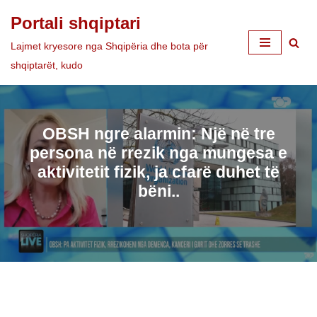
Portali shqiptari
Skip
Lajmet kryesore nga Shqipëria dhe bota për
to
shqiptarët, kudo
content
OBSH ngre alarmin: Një në tre
persona në rrezik nga mungesa e
aktivitetit fizik, ja cfarë duhet të
bëni..