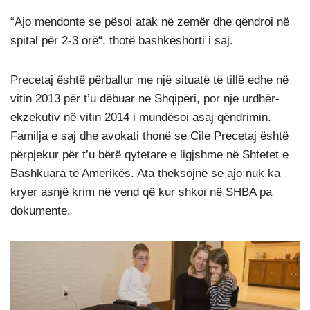
“Ajo mendonte se pësoi atak në zemër dhe qëndroi në
spital për 2-3 orë“, thotë bashkëshorti i saj.
Precetaj është përballur me një situatë të tillë edhe në
vitin 2013 për t’u dëbuar në Shqipëri, por një urdhër-
ekzekutiv në vitin 2014 i mundësoi asaj qëndrimin.
Familja e saj dhe avokati thonë se Cile Precetaj është
përpjekur për t’u bërë qytetare e ligjshme në Shtetet e
Bashkuara të Amerikës. Ata theksojnë se ajo nuk ka
kryer asnjë krim në vend që kur shkoi në SHBA pa
dokumente.