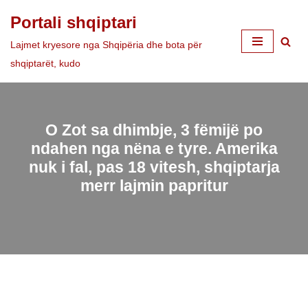
Portali shqiptari
Skip
Lajmet kryesore nga Shqipëria dhe bota për
to
shqiptarët, kudo
content
O Zot sa dhimbje, 3 fëmijë po
ndahen nga nëna e tyre. Amerika
nuk i fal, pas 18 vitesh, shqiptarja
merr lajmin papritur