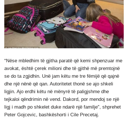
“Nëse mbledhim të gjitha paratë që kemi shpenzuar me
avokat, është çerek milioni dhe të gjithë më premtojnë
se do ta zgjidhin. Unë jam këtu me tre fëmijë që qajnë
dhe një nënë që qan. Autoritetet thonë se ajo shkeli
ligjin. Ajo erdhi këtu në mënyrë të paligjshme dhe
tejkaloi qëndrimin në vend. Dakord, por mendoj se një
ligj i madh po shkelet duke ndarë një familje”, shprehet
Peter Gojcevic, bashkëshorti i Cile Precetaj.