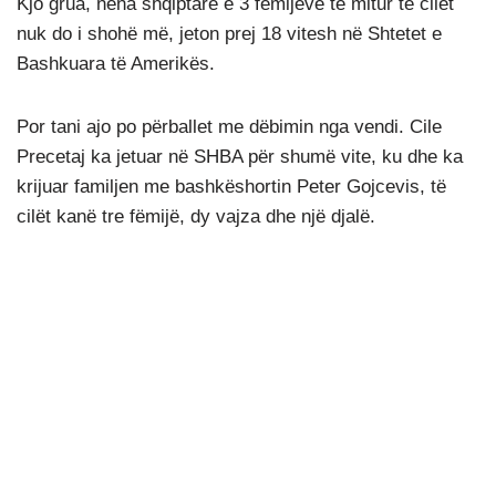
Kjo grua, nëna shqiptare e 3 fëmijëve të mitur të cilët
nuk do i shohë më, jeton prej 18 vitesh në Shtetet e
Bashkuara të Amerikës.
Por tani ajo po përballet me dëbimin nga vendi. Cile
Precetaj ka jetuar në SHBA për shumë vite, ku dhe ka
krijuar familjen me bashkëshortin Peter Gojcevis, të
cilët kanë tre fëmijë, dy vajza dhe një djalë.