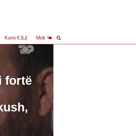
Kursi €,$,£
Moti 🌤
 fortë
kush,