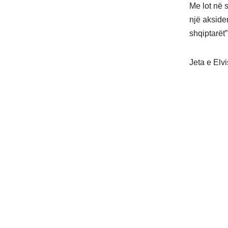
Me lot në 
një akside
shqiptarët”
Jeta e Elv