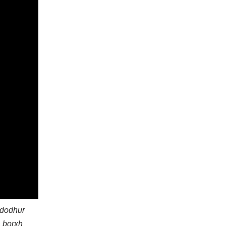
 ndodhur
a borxh