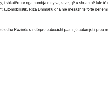
sy, i shkatërruar nga humbja e dy vajzave, që u shuan në lule të 
nt automobilistik, Riza Dhimaku dha një mesazh të fortë për emi
.
isës dhe Rozinës u ndërpre pabesisht pasi një automjet i preu r