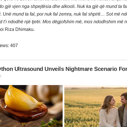
o gjë vjen nga shpejtësia dhe alkooli. Nuk ka gjë që mund ta fa
i. Unë mund ta fal, por nuk fal zemra, nuk fal shpirti… Sot më n
 t’i ndodhë një tjetri. Mos dëgjofshim më, mos ndodhshim më ng
soi Riza Dhimaku.
iews:
407