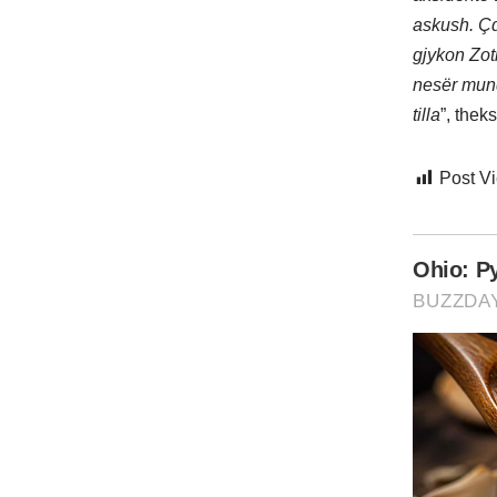
askush. Çd
gjykon Zot
nesër mund
tilla
”, thek
Post V