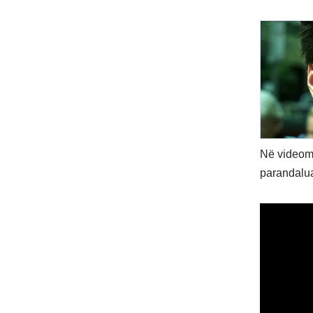
Në videomes
parandaluar