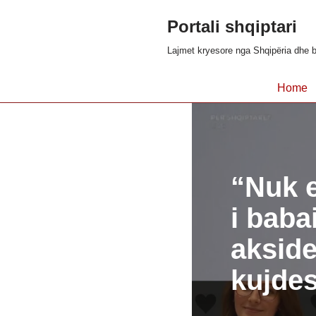
Portali shqiptari
Skip
Lajmet kryesore nga Shqipëria dhe b
to
content
Home
“Nuk e
i baba
akside
kujdes