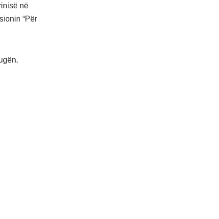
rinisë në
sionin “Për
rugën.