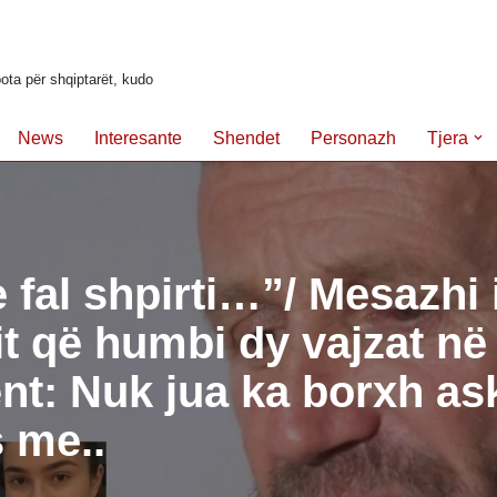
ota për shqiptarët, kudo
News
Interesante
Shendet
Personazh
Tjera
 fal shpirti…”/ Mesazhi i
it që humbi dy vajzat në
nt: Nuk jua ka borxh as
 me..