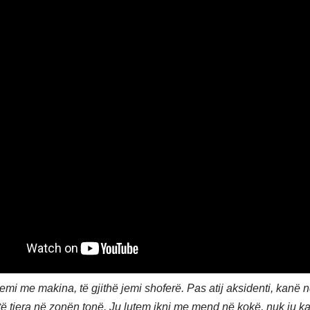
jemi me makina, të gjithë jemi shoferë. Pas atij aksidenti, kanë
të tjera në zonën tonë. Ju lutem ikni me mend në kokë, nuk ju k