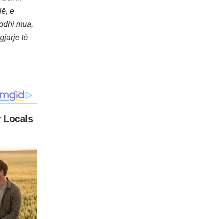
lë, e
dodhi mua,
jarje të