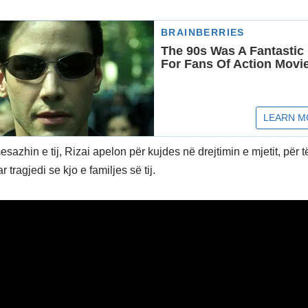
azhin e tij, Rizai apelon për kujdes në drejtimin e mjetit, për t
 tragjedi se kjo e familjes së tij.