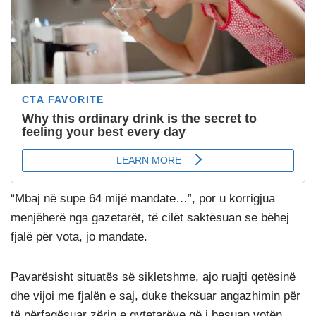
“Mbaj në supe 64 mijë mandate…”, por u korrigjua
menjëherë nga gazetarët, të cilët saktësuan se bëhej
fjalë për vota, jo mandate.
Pavarësisht situatës së sikletshme, ajo ruajti qetësinë
dhe vijoi me fjalën e saj, duke theksuar angazhimin për
të përfaqësuar zërin e qytetarëve që i besuan votën.