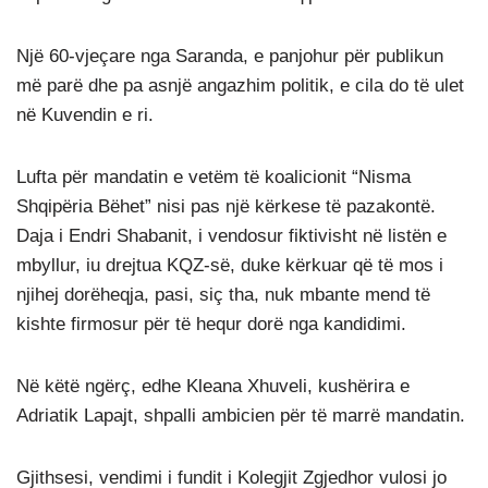
Një 60-vjeçare nga Saranda, e panjohur për publikun
më parë dhe pa asnjë angazhim politik, e cila do të ulet
në Kuvendin e ri.
Lufta për mandatin e vetëm të koalicionit “Nisma
Shqipëria Bëhet” nisi pas një kërkese të pazakontë.
Daja i Endri Shabanit, i vendosur fiktivisht në listën e
mbyllur, iu drejtua KQZ-së, duke kërkuar që të mos i
njihej dorëheqja, pasi, siç tha, nuk mbante mend të
kishte firmosur për të hequr dorë nga kandidimi.
Në këtë ngërç, edhe Kleana Xhuveli, kushërira e
Adriatik Lapajt, shpalli ambicien për të marrë mandatin.
Gjithsesi, vendimi i fundit i Kolegjit Zgjedhor vulosi jo