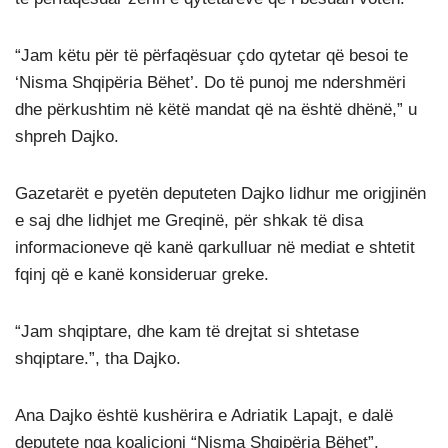
“Jam këtu për të përfaqësuar çdo qytetar që besoi te
‘Nisma Shqipëria Bëhet’. Do të punoj me ndershmëri
dhe përkushtim në këtë mandat që na është dhënë,” u
shpreh Dajko.
Gazetarët e pyetën deputeten Dajko lidhur me origjinën
e saj dhe lidhjet me Greqinë, për shkak të disa
informacioneve që kanë qarkulluar në mediat e shtetit
fqinj që e kanë konsideruar greke.
“Jam shqiptare, dhe kam të drejtat si shtetase
shqiptare.”, tha Dajko.
Ana Dajko është kushërira e Adriatik Lapajt, e dalë
deputete nga koalicioni “Nisma Shqipëria Bëhet”.