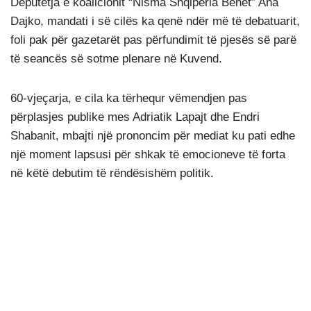
Deputetja e koalicionit “Nisma Shqipëria Bëhet” Ana
Dajko, mandati i së cilës ka qenë ndër më të debatuarit,
foli pak për gazetarët pas përfundimit të pjesës së parë
të seancës së sotme plenare në Kuvend.
60-vjeçarja, e cila ka tërhequr vëmendjen pas
përplasjes publike mes Adriatik Lapajt dhe Endri
Shabanit, mbajti një prononcim për mediat ku pati edhe
një moment lapsusi për shkak të emocioneve të forta
në këtë debutim të rëndësishëm politik.