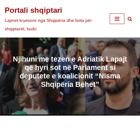
Portali shqiptari
Skip
Lajmet kryesore nga Shqipëria dhe bota për
to
shqiptarët, kudo
content
Njihuni me tezen e Adriatik Lapajt
që hyri sot në Parlament si
deputete e koalicionit “Nisma
Shqipëria Bëhet”