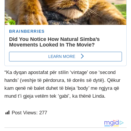
“Ka dyqan apostafat për stilin ‘vintage’ ose ‘second
hands’ (veshje të përdorura, të dorës së dytë). Qëkur
kam qenë në balet duhet të bleja ‘body’ me ngjyra që
mund t’i gjeja vetëm tek ‘gabi’, ka thënë Linda.
Post Views:
277