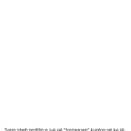
Sapo sheh profilin e saj në “Instagram” kupton që ke të