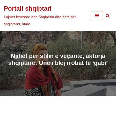
Portali shqiptari
Skip
Lajmet kryesore nga Shqipëria dhe bota për
to
shqiptarët, kudo
content
Njihet për stilin e veçantë, aktorja
shqiptare: Unë i blej rrobat te ‘gabi’