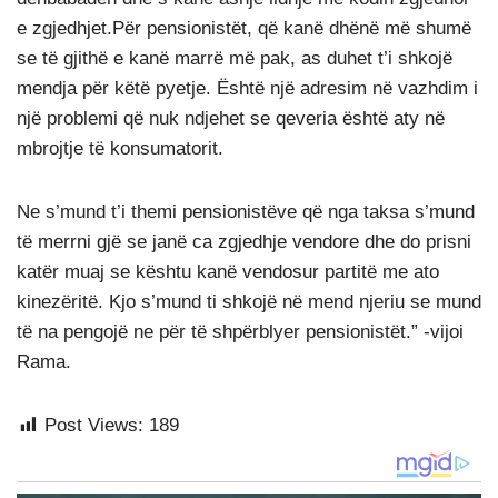
e zgjedhjet.Për pensionistët, që kanë dhënë më shumë
se të gjithë e kanë marrë më pak, as duhet t’i shkojë
mendja për këtë pyetje. Është një adresim në vazhdim i
një problemi që nuk ndjehet se qeveria është aty në
mbrojtje të konsumatorit.
Ne s’mund t’i themi pensionistëve që nga taksa s’mund
të merrni gjë se janë ca zgjedhje vendore dhe do prisni
katër muaj se kështu kanë vendosur partitë me ato
kinezëritë. Kjo s’mund ti shkojë në mend njeriu se mund
të na pengojë ne për të shpërblyer pensionistët.” -vijoi
Rama.
Post Views:
189