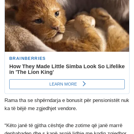
Rama tha se shpërndarja e bonusit për pensionistët nuk
ka të bëjë me zgjedhjet vendore.
“Këto janë të gjitha cështje dhe zotime që janë marrë
denbabaden dhe s kanë asnjë lidhje me kodin zgjedhor