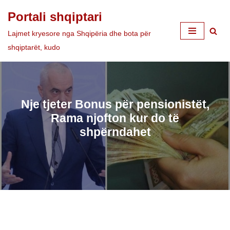
Portali shqiptari
Skip
Lajmet kryesore nga Shqipëria dhe bota për
to
shqiptarët, kudo
content
Nje tjeter Bonus për pensionistët,
Rama njofton kur do të
shpërndahet