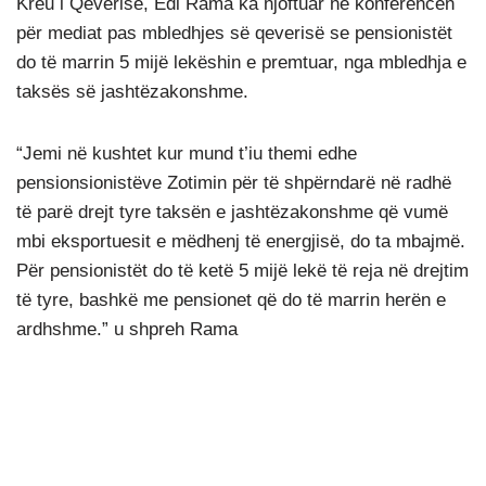
Kreu i Qeverise, Edi Rama ka njoftuar në konferencën
për mediat pas mbledhjes së qeverisë se pensionistët
do të marrin 5 mijë lekëshin e premtuar, nga mbledhja e
taksës së jashtëzakonshme.
“Jemi në kushtet kur mund t’iu themi edhe
pensionsionistëve Zotimin për të shpërndarë në radhë
të parë drejt tyre taksën e jashtëzakonshme që vumë
mbi eksportuesit e mëdhenj të energjisë, do ta mbajmë.
Për pensionistët do të ketë 5 mijë lekë të reja në drejtim
të tyre, bashkë me pensionet që do të marrin herën e
ardhshme.” u shpreh Rama