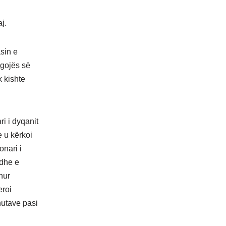
j.
asin e
t gojës së
k kishte
i i dyqanit
e u kërkoi
onari i
,dhe e
hur
eroi
nutave pasi