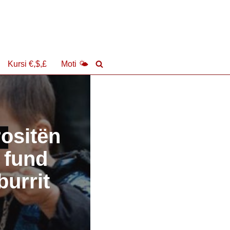
Kursi €,$,£
Moti 🌤
rositën
 fund
burrit