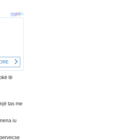
okë të
 një tas me
 nena iu
,pervecse