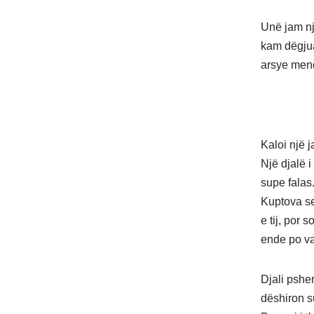
Unë jam një
kam dëgjua
arsye mend
Kaloi një 
Një djalë 
supe falas
Kuptova se
e tij, por 
ende po v
Djali pshe
dëshiron s