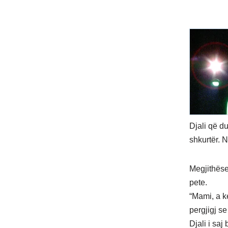
Djali që du
shkurtër. N
Megjithëse
pete.
“Mami, a k
pergjigj se
Djali i sa