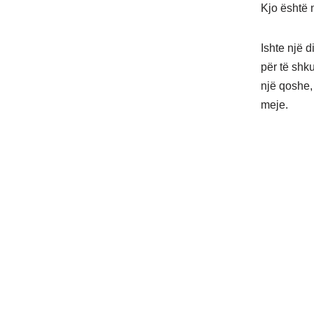
Kjo është n
Ishte një d
për të shk
një qoshe, 
meje.