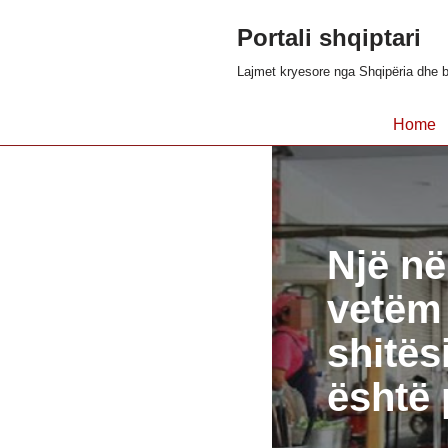
Portali shqiptari
Skip
Lajmet kryesore nga Shqipëria dhe b
to
content
Home
Një në
vetëm 
shitës
është 