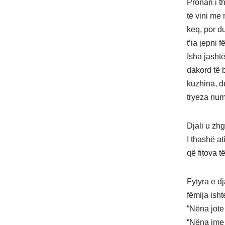
Pronari i 
të vini me
keq, por du
t’ia jepni f
Isha jasht
dakord të 
kuzhina, du
tryeza num
Djali u zhg
I thashë a
që fitova t
Fytyra e d
fëmija isht
“Nëna jote 
“Nëna ime 