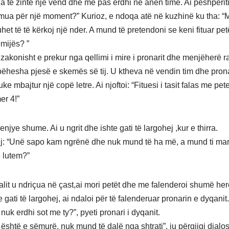
tha te zinte një vend dhe më pas erdhi në anën time. Ai pëshpëri
 mua për një moment?” Kurioz, e ndoqa atë në kuzhinë ku tha: “
het të të kërkoj një nder. A mund të pretendoni se keni fituar pe
ëmijës? ”
ëzakonisht e prekur nga qellimi i mire i pronarit dhe menjëherë 
bëhesha pjesë e skemës së tij. U ktheva në vendin tim dhe prona
ke mbajtur një copë letre. Ai njoftoi: “Fituesi i tasit falas me pet
er 4!”
enjye shume. Ai u ngrit dhe ishte gati të largohej ,kur e thirra.
tij: “Unë sapo kam ngrënë dhe nuk mund të ha më, a mund ti mar
ë lutem?”
jalit u ndriçua në çast,ai mori petët dhe me falenderoi shumë he
e gati të largohej, ai ndaloi për të falenderuar pronarin e dyqanit.
nuk erdhi sot me ty?”, pyeti pronari i dyqanit.
është e sëmurë, nuk mund të dalë nga shtrati”, iu përgjigj djalo