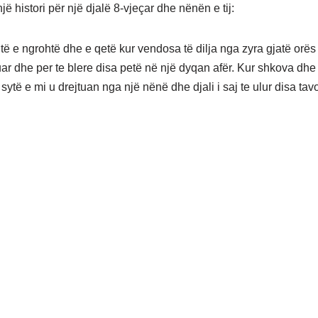
jë histori për një djalë 8-vjeçar dhe nënën e tij:
itë e ngrohtë dhe e qetë kur vendosa të dilja nga zyra gjatë orë
uar dhe per te blere disa petë në një dyqan afër. Kur shkova dhe
sytë e mi u drejtuan nga një nënë dhe djali i saj te ulur disa tavo