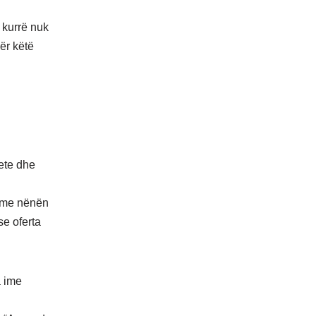
ë kurrë nuk
ër këtë
pete dhe
r me nënën
se oferta
a ime