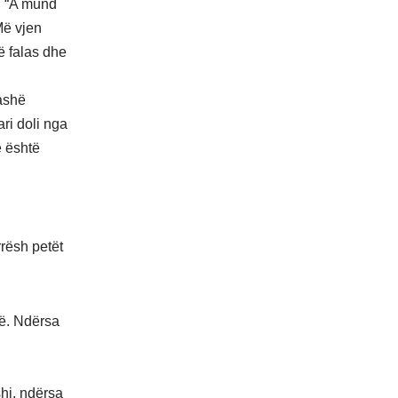
ti “A mund
Më vjen
të falas dhe
rashë
ri doli nga
e është
rësh petët
rë. Ndërsa
shi, ndërsa