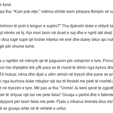
e fund.
ja tha: “Kam pak etje,” ndërsa shihte tasin përpara fëmijës së sa
ëshiron të pish ti lengun e supës?” Tha djaloshi duke e shtyrë t
jt nënës së tij. Ajo mori tasin në duart e saj dhe e ngriti atë drej
iu disa lugë supë që kishte mbetur në enë dhe dukej sikur ajo nu
gjë për shume kohë.
a u ngritën në mënyrë që të paguanin për ushqimin e tyre. Pronar
oi me shpejtësi tek çifti para se të mund të dilnin nga tryeza dh
 Të hutuar, nëna dhe djali u ulën sërish në tryezë dhe pane se pr
li nga kuzhina duke mbajtur një tas të freskët me petë të nxehtë
ë në tryezën e tyre. Më pas ai tha: “Urime! Ju keni qenë te zgjed
për të shijuar një tas me pete falas” Gruaja u perlot dhe e falënd
 dyqanit për tasin falas me pete. Pjata u mbarua brenda disa mi
ë se gruaja ishte në të vërtetë e uritur.