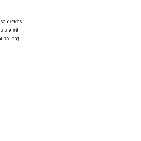
s së drekës
 u ula në
lina larg