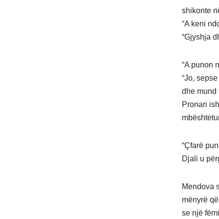
shikonte n
“A keni ndo
“Gjyshja d
“A punon n
“Jo, sepse
dhe mund t
Pronari ish
mbështetur
“Çfarë pune
Djali u pë
Mendova se
mënyrë që 
se një fëmi