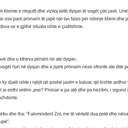
 kliente e rregullt dhe vizitoj këtë dyqan të vogël çdo javë. Un
r ose parë pronarin të japë një tas falas per ndonje klient dhe p
ova se e gjithë situata ishte e çuditshme.
javë dhe u ktheva përsëri në ate dyqan.
i vogël hyri në dyqan dhe e pyeti pronarin nese ofronte ate dite 
.
 ky djalë ishte i njëjti që pashë javën e kaluar, që kishte ardhu
sot ai erdhi vetëm ,pse? Pronari e pa atë dhe pa hezitim, i siguroi 
azhdonte.
rëtiu dhe tha: “Faleminderit Zot, me të vërtetë dua petë dhe nën
upë”.