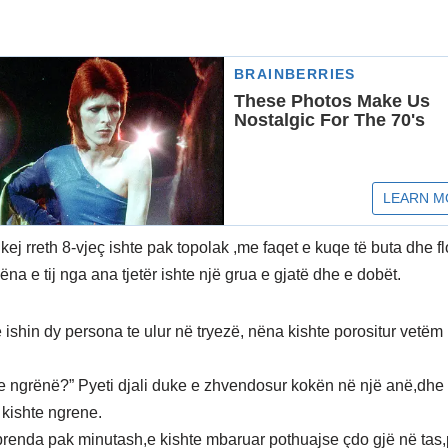
kej rreth 8-vjeç ishte pak topolak ,me faqet e kuqe të buta dhe fl
ëna e tij nga ana tjetër ishte një grua e gjatë dhe e dobët.
 ishin dy persona te ulur në tryezë, nëna kishte porositur vetëm
e ngrënë?” Pyeti djali duke e zhvendosur kokën në një anë,dhe
 kishte ngrene.
j brenda pak minutash,e kishte mbaruar pothuajse çdo gjë në tas