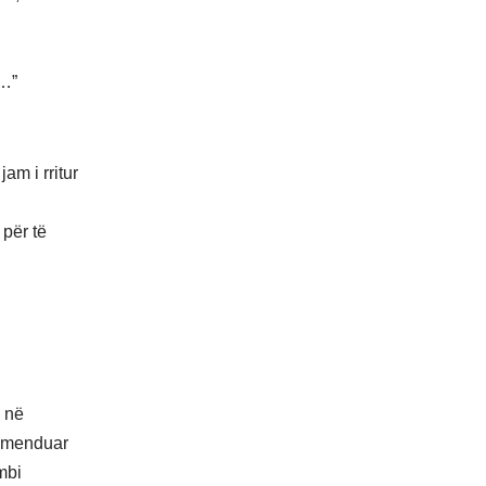
 …”
am i rritur
 për të
ë në
te menduar
 mbi