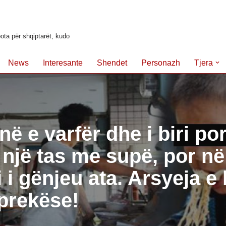
ota për shqiptarët, kudo
News
Interesante
Shendet
Personazh
Tjera
në e varfër dhe i biri po
një tas me supë, por në
i i gënjeu ata. Arsyeja e 
prekëse!