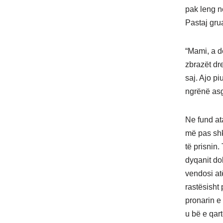
pak leng n
Pastaj grua
“Mami, a d
zbrazët dre
saj. Ajo p
ngrënë as
Ne fund at
më pas shk
të prisnin.
dyqanit do
vendosi at
rastësisht 
pronarin e
u bë e qart