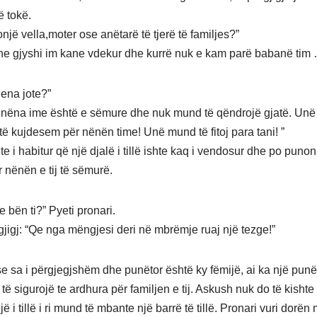
ë tokë.
një vella,moter ose anëtarë të tjerë të familjes?”
he gjyshi im kane vdekur dhe kurrë nuk e kam parë babanë tim
ena jote?”
 nëna ime është e sëmure dhe nuk mund të qëndrojë gjatë. Unë j
ë kujdesem për nënën time! Unë mund të fitoj para tani! ”
te i habitur që një djalë i tillë ishte kaq i vendosur dhe po punon
 nënën e tij të sëmurë.
 bën ti?” Pyeti pronari.
rgjigj: “Qe nga mëngjesi deri në mbrëmje ruaj një tezge!”
 sa i përgjegjshëm dhe punëtor është ky fëmijë, ai ka një pun
të sigurojë te ardhura për familjen e tij. Askush nuk do të kish
jë i tillë i ri mund të mbante një barrë të tillë. Pronari vuri dorën