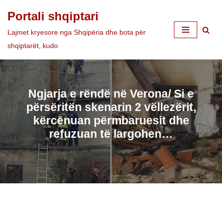
Portali shqiptari
Skip
Lajmet kryesore nga Shqipëria dhe bota për
to
shqiptarët, kudo
content
Ngjarja e rëndë në Verona/ Si e
përsëritën skenarin 2 vëllezërit,
kërcënuan përmbaruesit dhe
refuzuan të largohen…