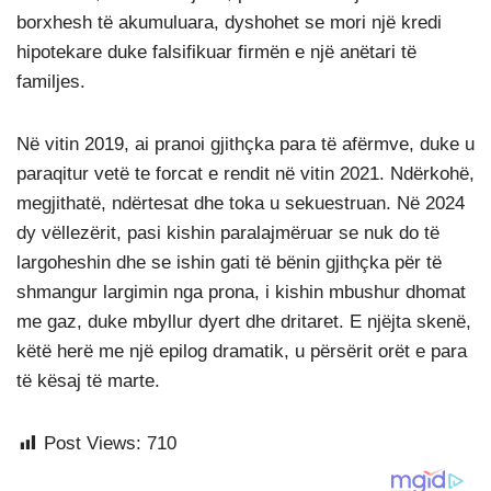
borxhesh të akumuluara, dyshohet se mori një kredi
hipotekare duke falsifikuar firmën e një anëtari të
familjes.
Në vitin 2019, ai pranoi gjithçka para të afërmve, duke u
paraqitur vetë te forcat e rendit në vitin 2021. Ndërkohë,
megjithatë, ndërtesat dhe toka u sekuestruan. Në 2024
dy vëllezërit, pasi kishin paralajmëruar se nuk do të
largoheshin dhe se ishin gati të bënin gjithçka për të
shmangur largimin nga prona, i kishin mbushur dhomat
me gaz, duke mbyllur dyert dhe dritaret. E njëjta skenë,
këtë herë me një epilog dramatik, u përsërit orët e para
të kësaj të marte.
Post Views:
710