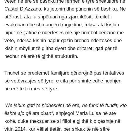
veten në erë së bashku me fermën e tyre shekullore në
Castel D’Azzano, ku jetonin dhe punonin së bashku. Në
atë rast, ata u shpëtuan nga zjarrfikësit, të cilët i
evakuuan dhe shmangën tragjedinë, teksa ata kishin
hipur në çatinë e ndërtesës me një bombol benzine me
vete, ndërsa kishin hapur gazin brenda ndërtesës dhe
kishin mbyllur të gjitha dyert dhe dritaret, gati për të
hedhur në erë të gjithë strukturën.
Thuhet se problemet familjare qëndrojnë pas tentativës
së vetëvrasjes së tyre, e cila përfshinte edhe hedhjen
në erë të fermës së tyre.
“Ne ishim gati të hidheshim në erë, në fund të fundit, kjo
është ajo që ata duan”,
shpjegoi Maria Luisa në atë
kohë, duke theksuar se si filloi e gjithë kjo çështje në
vitin 2014, kur vëllai tjetër, për shkak të një sërë