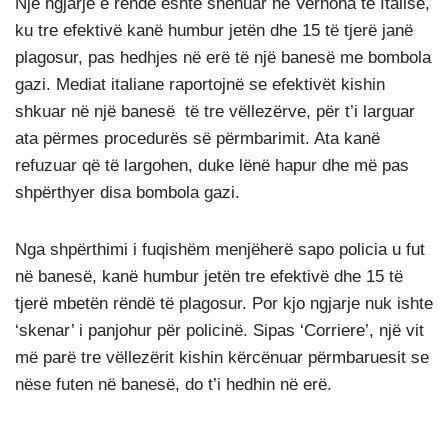
Një ngjarje e rëndë është shënuar në Vernona të Italisë,
ku tre efektivë kanë humbur jetën dhe 15 të tjerë janë
plagosur, pas hedhjes në erë të një banesë me bombola
gazi. Mediat italiane raportojnë se efektivët kishin
shkuar në një banesë të tre vëllezërve, për t’i larguar
ata përmes procedurës së përmbarimit. Ata kanë
refuzuar që të largohen, duke lënë hapur dhe më pas
shpërthyer disa bombola gazi.
Nga shpërthimi i fuqishëm menjëherë sapo policia u fut
në banesë, kanë humbur jetën tre efektivë dhe 15 të
tjerë mbetën rëndë të plagosur. Por kjo ngjarje nuk ishte
‘skenar’ i panjohur për policinë. Sipas ‘Corriere’, një vit
më parë tre vëllezërit kishin kërcënuar përmbaruesit se
nëse futen në banesë, do t’i hedhin në erë.