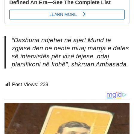
“Dashuria ndjehet në ajër! Mund të
zgjasë deri në nëntë muaj marrja e datës
së intervistës për vizë fejese, ndaj
planifikoni në kohë”, shkruan Ambasada.
Post Views:
239