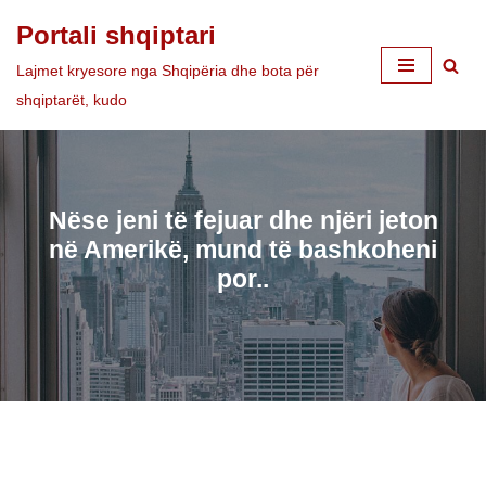
Portali shqiptari
Skip
Lajmet kryesore nga Shqipëria dhe bota për
to
shqiptarët, kudo
content
Nëse jeni të fejuar dhe njëri jeton
në Amerikë, mund të bashkoheni
por..