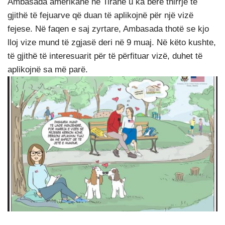
Ambasada amerikane në Tiranë u ka bërë thirrje të
gjithë të fejuarve që duan të aplikojnë për një vizë
fejese. Në faqen e saj zyrtare, Ambasada thotë se kjo
lloj vize mund të zgjasë deri në 9 muaj. Në këto kushte,
të gjithë të interesuarit për të përfituar vizë, duhet të
aplikojnë sa më parë.