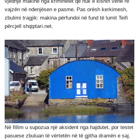
vjedhje makinë nga kriminelët që nuk e kishin vënë re
vajzën në ndenjësen e pasme.
Pas orësh kerkimesh,
zbulimi tragjik: makina përfundoi në fund të lumit Teifi
përcjell shqiptari.net.
Në fillim u supozua një aksident nga hajdutet, por testet
pasuese zbuluan të vërtetën në të gjitha dramën e saj.