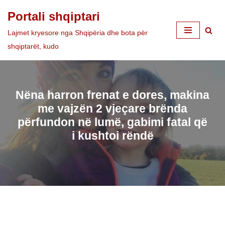
Portali shqiptari
Skip
Lajmet kryesore nga Shqipëria dhe bota për
to
shqiptarët, kudo
content
Nëna harron frenat e dores, makina
me vajzën 2 vjeçare brënda
përfundon në lumë, gabimi fatal që
i kushtoi rëndë