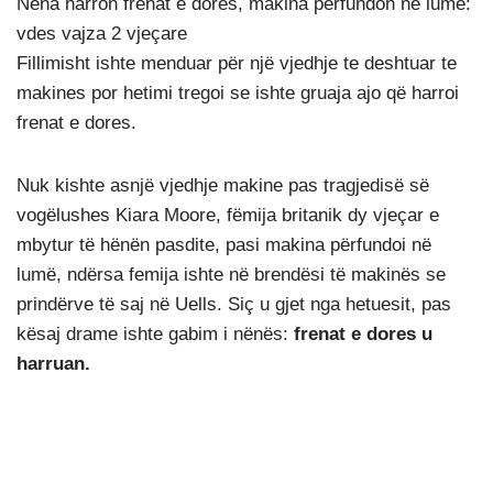
Nëna harron frenat e dores, makina përfundon në lumë:
vdes vajza 2 vjeçare
Fillimisht ishte menduar për një vjedhje te deshtuar te
makines por hetimi tregoi se ishte gruaja ajo që harroi
frenat e dores.
Nuk kishte asnjë vjedhje makine pas tragjedisë së
vogëlushes Kiara Moore, fëmija britanik dy vjeçar e
mbytur të hënën pasdite, pasi makina përfundoi në
lumë, ndërsa femija ishte në brendësi të makinës se
prindërve të saj në Uells.
Siç u gjet nga hetuesit, pas
kësaj drame ishte gabim i nënës:
frenat e dores u
harruan.