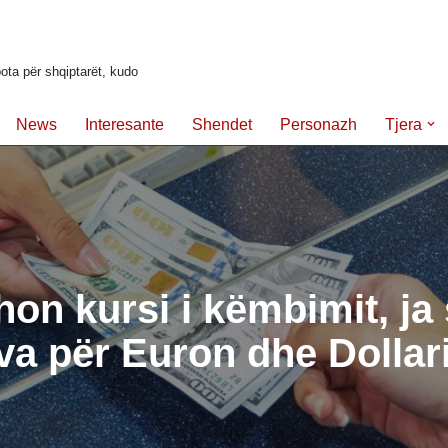
ota për shqiptarët, kudo
News
Interesante
Shendet
Personazh
Tjera
on kursi i këmbimit, ja 
va për Euron dhe Dollari