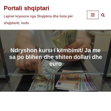
Portali shqiptari
Skip
Lajmet kryesore nga Shqipëria dhe bota për
to
shqiptarët, kudo
content
Ndryshon kursi i këmbimit/ Ja me
sa po blihen dhe shiten dollari dhe
euro