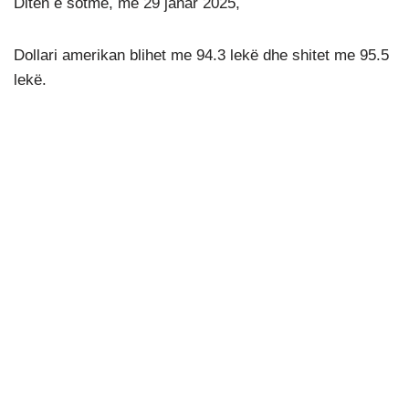
Ditën e sotme, më 29 janar 2025,
Dollari amerikan blihet me 94.3 lekë dhe shitet me 95.5
lekë.