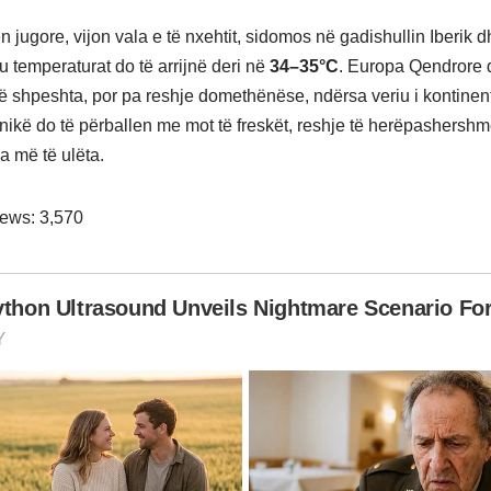
 jugore, vijon vala e të nxehtit, sidomos në gadishullin Iberik d
 ku temperaturat do të arrijnë deri në
34–35°C
. Europa Qendrore d
të shpeshta, por pa reshje domethënëse, ndërsa veriu i kontinent
tanikë do të përballen me mot të freskët, reshje të herëpashersh
a më të ulëta.
iews:
3,570