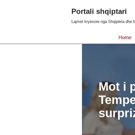
Portali shqiptari
Skip
Lajmet kryesore nga Shqipëria dhe b
to
content
Home
Mot i 
Temper
surpri