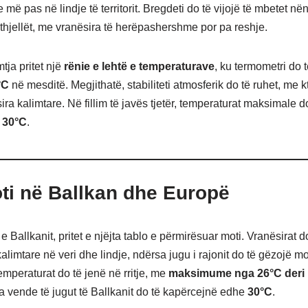
më pas në lindje të territorit. Bregdeti do të vijojë të mbetet në
 kthjellët, me vranësira të herëpashershme por pa reshje.
tja pritet një
rënie e lehtë e temperaturave
, ku termometri do 
°C
në mesditë. Megjithatë, stabiliteti atmosferik do të ruhet, me k
ra kalimtare. Në fillim të javës tjetër, temperaturat maksimale do
 30°C
.
i në Ballkan dhe Europë
e Ballkanit, pritet e njëjta tablo e përmirësuar moti. Vranësirat d
alimtare në veri dhe lindje, ndërsa jugu i rajonit do të gëzojë mo
Temperaturat do të jenë në rritje, me
maksimume nga 26°C deri 
a vende të jugut të Ballkanit do të kapërcejnë edhe
30°C
.