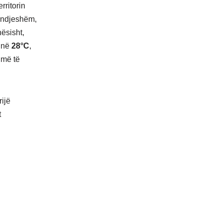
rritorin
t ndjeshëm,
ësisht,
i në
28°C
,
 më të
rijë
t