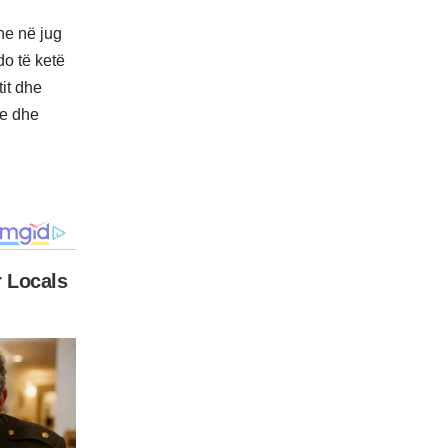
he në jug
o të ketë
it dhe
me dhe