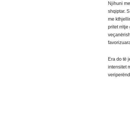
Njihuni me 
shqiptar. 
me kthjell
pritet rri
veçanërish
favorizuara
Era do të j
intensitet
veriperënd