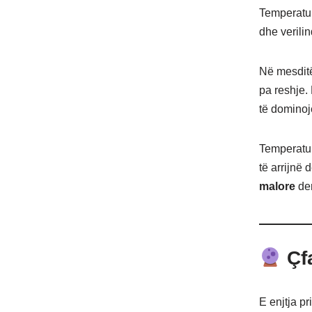
Temperatur
dhe verili
Në mesditë
pa reshje.
të dominoj
Temperatur
të arrijnë 
malore
de
Çfa
E enjtja pr