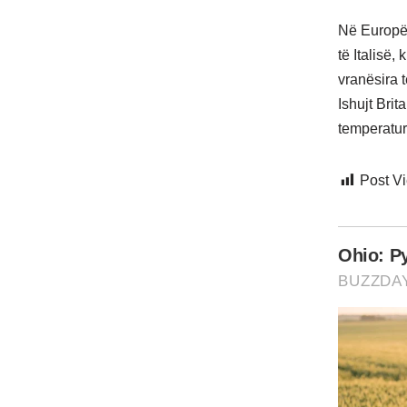
Në Europën
të Italisë,
vranësira 
Ishujt Bri
temperatur
Post V