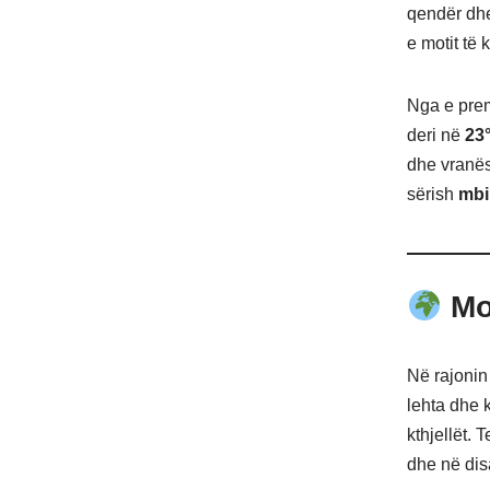
qendër dhe 
e motit të
Nga e prem
deri në
23
dhe vranësi
sërish
mbi
Mot
Në rajonin 
lehta dhe k
kthjellët. 
dhe në dis