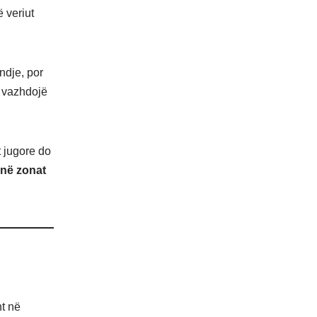
 veriut
ndje, por
ë vazhdojë
t jugore do
 në zonat
ht në