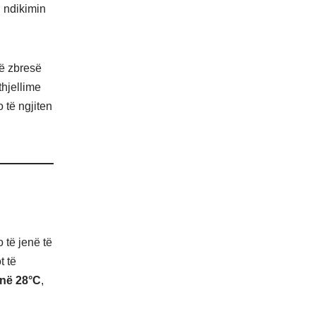
n ndikimin
të zbresë
thjellime
 të ngjiten
o të jenë të
t të
në 28°C
,