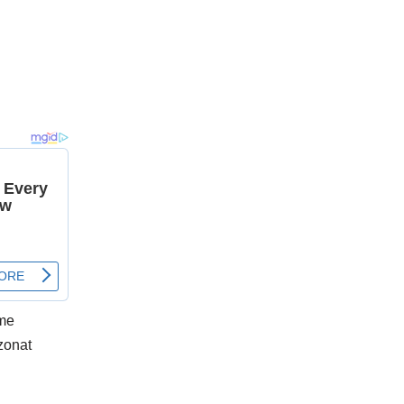
 me
 zonat