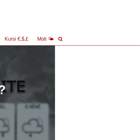
Kursi €,$,£
Moti 🌤
?