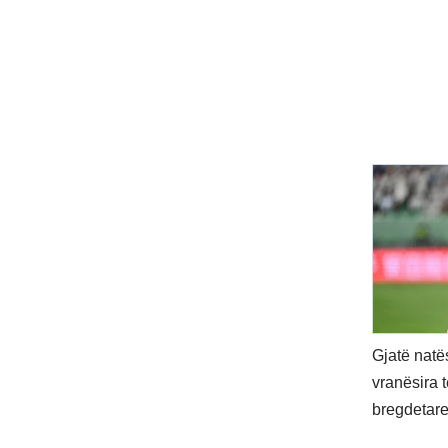
Gjatë natës
vranësira t
bregdetare,