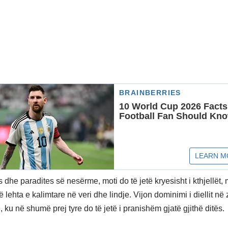
 dhe paradites së nesërme, moti do të jetë kryesisht i kthjellët,
ë lehta e kalimtare në veri dhe lindje. Vijon dominimi i diellit në
 ku në shumë prej tyre do të jetë i pranishëm gjatë gjithë ditës.