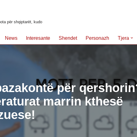
ota për shqiptarët, kudo
News
Interesante
Shendet
Personazh
Tjera
pazakontë për qershorin
aturat marrin kthesë
zuese!