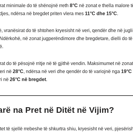
at minimale do të shënojnë rreth
8°C
në zonat e thella malore të
ndjes, ndërsa në bregdet priten vlera mes
11°C dhe 15°C
.
, vranësirat do të shtohen kryesisht në veri, qendër dhe në jugli
 Ndërkohë, në zonat jugperëndimore dhe bregdetare, dielli do t
ë.
at do të pësojnë rritje në të gjithë vendin. Maksimumet në zona
deri në
28°C
, ndërsa në veri dhe qendër do të variojnë nga
19°C
ri në
26°C në bregdet
.
rë na Pret në Ditët në Vijim?
itet të sjellë rrebeshe të shkurtra shiu, kryesisht në veri, pjesëris