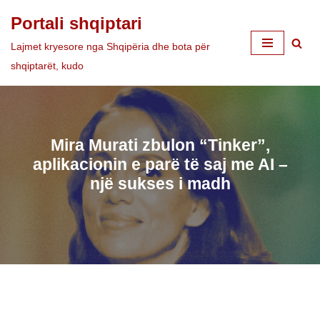
Portali shqiptari
Skip
Lajmet kryesore nga Shqipëria dhe bota për
to
shqiptarët, kudo
content
Mira Murati zbulon “Tinker”,
aplikacionin e parë të saj me AI –
një sukses i madh