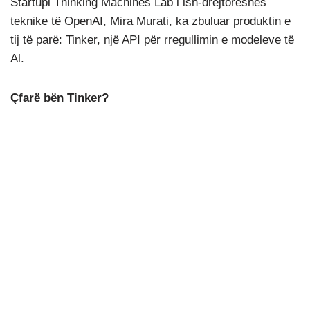
Startupi Thinking Machines Lab i ish-drejtoreshës
teknike të OpenAI, Mira Murati, ka zbuluar produktin e
tij të parë: Tinker, një API për rregullimin e modeleve të
Al.
Çfarë bën Tinker?