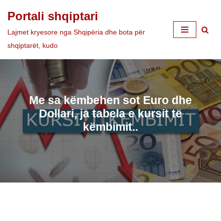
Portali shqiptari
Skip
Lajmet kryesore nga Shqipëria dhe bota për
to
shqiptarët, kudo
content
Me sa këmbehen sot Euro dhe
Dollari, ja tabela e kursit të
këmbimit..