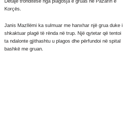
Detaje tronditëse nga plagosja e gruas në Pazarin e
Korçës.
Janis Mazllëmi ka sulmuar me hanxhar një grua duke i
shkaktuar plagë të rënda në trup. Një qytetar që tentoi
ta ndalonte gjithashtu u plagos dhe përfundoi në spital
bashkë me gruan.