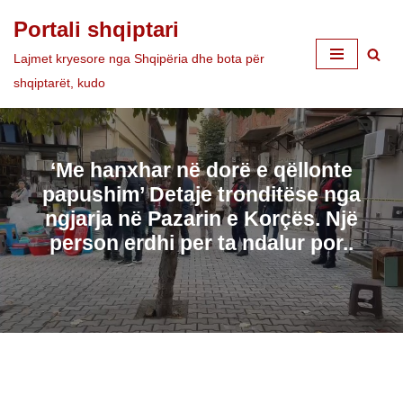
Portali shqiptari
Skip
Lajmet kryesore nga Shqipëria dhe bota për
to
shqiptarët, kudo
content
‘Me hanxhar në dorë e qëllonte
papushim’ Detaje tronditëse nga
ngjarja në Pazarin e Korçës. Një
person erdhi per ta ndalur por..