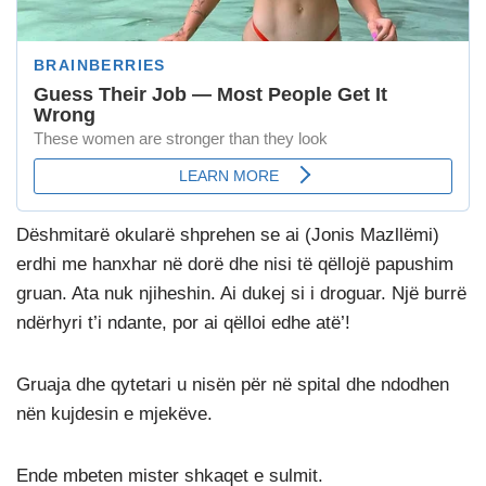
Dëshmitarë okularë shprehen se ai (Jonis Mazllëmi)
erdhi me hanxhar në dorë dhe nisi të qëllojë papushim
gruan. Ata nuk njiheshin. Ai dukej si i droguar. Një burrë
ndërhyri t’i ndante, por ai qëlloi edhe atë’!
Gruaja dhe qytetari u nisën për në spital dhe ndodhen
nën kujdesin e mjekëve.
Ende mbeten mister shkaqet e sulmit.