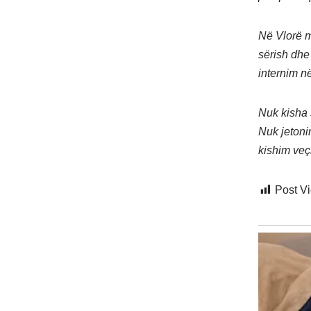
Në Vlorë m
sërish dhe
internim n
Nuk kisha 
Nuk jetoni
kishim veç
Post V