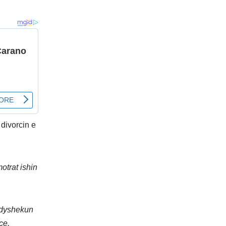
 divorcin e
otrat ishin
r dyshekun
çe.