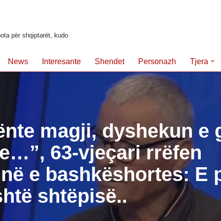
ota për shqiptarët, kudo
News
Interesante
Shendet
Personazh
Tjera
nte magji, dyshekun e 
e…”, 63-vjeçari rrëfen
inë e bashkëshortes: E
htë shtëpisë..