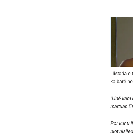
Historia e
ka barë në 
“Unë kam b
martuar. E
Por kur u 
plot pisll