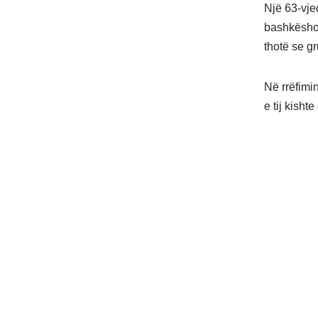
Një 63-vjeç
bashkëshor
thotë se gr
Në rrëfimin
e tij kishte