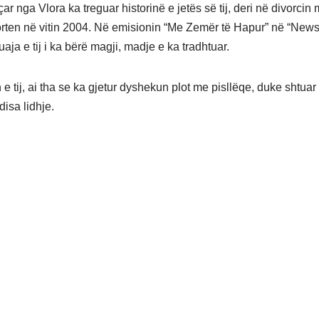
ar nga Vlora ka treguar historinë e jetës së tij, deri në divorcin
ten në vitin 2004. Në emisionin “Me Zemër të Hapur” në “News 
uaja e tij i ka bërë magji, madje e ka tradhtuar.
 e tij, ai tha se ka gjetur dyshekun plot me pisllëqe, duke shtuar
 disa lidhje.