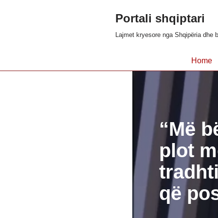
Portali shqiptari
Skip
Lajmet kryesore nga Shqipëria dhe b
to
content
Home
“Më bë
plot m
tradht
që pos