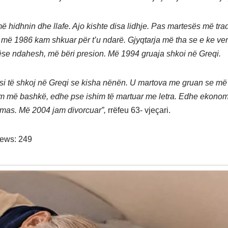
ë hidhnin dhe llafe. Ajo kishte disa lidhje. Pas martesës më tra
 më 1986 kam shkuar për t’u ndarë. Gjyqtarja më tha se e ke ve
ëse ndahesh, më bëri presion. Më 1994 gruaja shkoi në Greqi.
si të shkoj në Greqi se kisha nënën. U martova me gruan se më 
m më bashkë, edhe pse ishim të martuar me letra. Edhe ekonom
mas. Më 2004 jam divorcuar”,
rrëfeu 63- vjeçari.
iews:
249