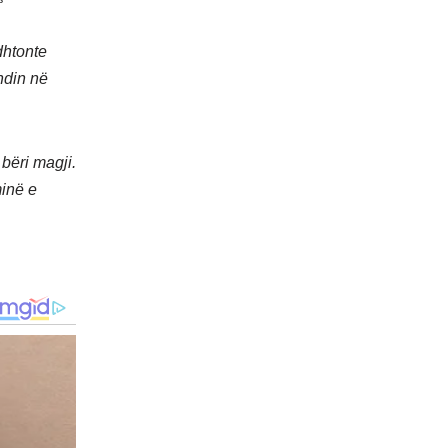
dhtonte
ndin në
bëri magji.
inë e