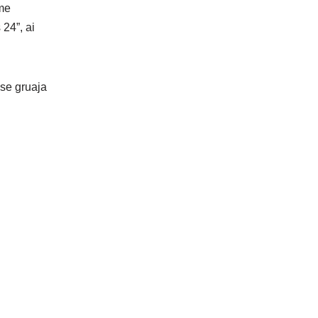
 me
24”, ai
 se gruaja