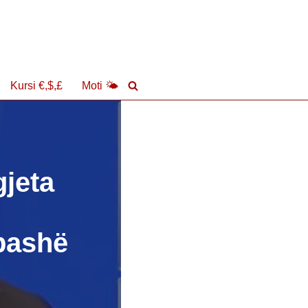
Kursi €,$,£
Moti 🌤
gjeta
 pashë