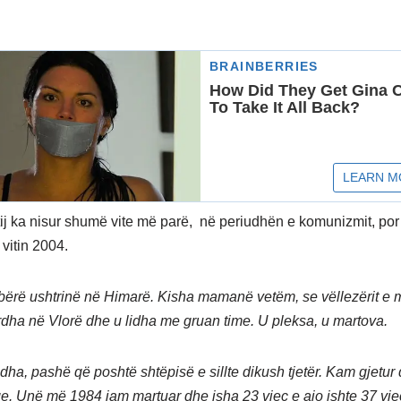
 tij ka nisur shumë vite më parë, në periudhën e komunizmit, por
vitin 2004.
ërë ushtrinë në Himarë. Kisha mamanë vetëm, se vëllezërit e m
rdha në Vlorë dhe u lidha me gruan time. U pleksa, u martova.
lidha, pashë që poshtë shtëpisë e sillte dikush tjetër. Kam gjetu
ëqe. Unë më 1984 jam martuar dhe isha 23 vjeç e ajo ishte 37 vje