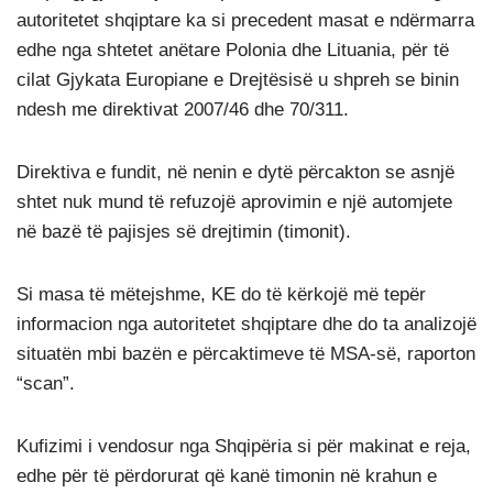
autoritetet shqiptare ka si precedent masat e ndërmarra
edhe nga shtetet anëtare Polonia dhe Lituania, për të
cilat Gjykata Europiane e Drejtësisë u shpreh se binin
ndesh me direktivat 2007/46 dhe 70/311.
Direktiva e fundit, në nenin e dytë përcakton se asnjë
shtet nuk mund të refuzojë aprovimin e një automjete
në bazë të pajisjes së drejtimin (timonit).
Si masa të mëtejshme, KE do të kërkojë më tepër
informacion nga autoritetet shqiptare dhe do ta analizojë
situatën mbi bazën e përcaktimeve të MSA-së, raporton
“scan”.
Kufizimi i vendosur nga Shqipëria si për makinat e reja,
edhe për të përdorurat që kanë timonin në krahun e