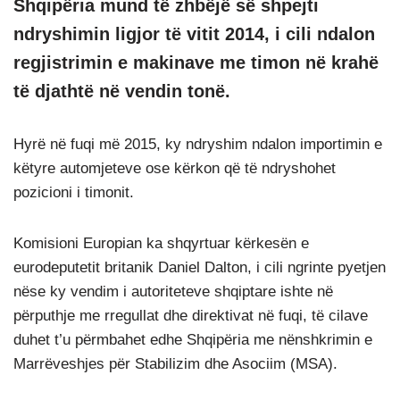
Shqipëria mund të zhbëjë së shpejti
ndryshimin ligjor të vitit 2014, i cili ndalon
regjistrimin e makinave me timon në krahë
të djathtë në vendin tonë.
Hyrë në fuqi më 2015, ky ndryshim ndalon importimin e
këtyre automjeteve ose kërkon që të ndryshohet
pozicioni i timonit.
Komisioni Europian ka shqyrtuar kërkesën e
eurodeputetit britanik Daniel Dalton, i cili ngrinte pyetjen
nëse ky vendim i autoriteteve shqiptare ishte në
përputhje me rregullat dhe direktivat në fuqi, të cilave
duhet t’u përmbahet edhe Shqipëria me nënshkrimin e
Marrëveshjes për Stabilizim dhe Asociim (MSA).