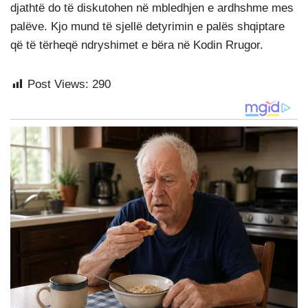
djathtë do të diskutohen në mbledhjen e ardhshme mes
palëve. Kjo mund të sjellë detyrimin e palës shqiptare
që të tërheqë ndryshimet e bëra në Kodin Rrugor.
Post Views:
290