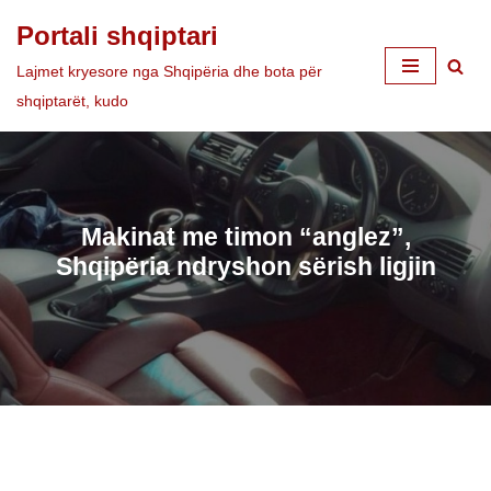
Portali shqiptari
Skip
Lajmet kryesore nga Shqipëria dhe bota për
to
shqiptarët, kudo
content
Makinat me timon “anglez”,
Shqipëria ndryshon sërish ligjin