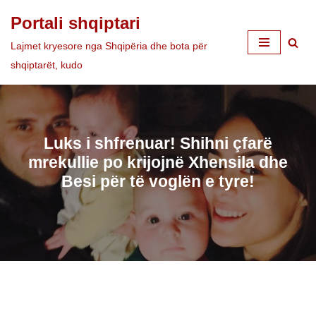
Portali shqiptari
Skip
Lajmet kryesore nga Shqipëria dhe bota për
to
shqiptarët, kudo
content
Luks i shfrenuar! Shihni çfarë
mrekullie po krijojnë Xhensila dhe
Besi për të voglën e tyre!