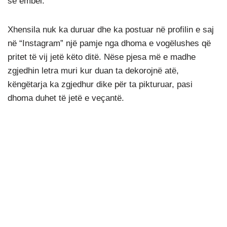
së ëmbël.
Xhensila nuk ka duruar dhe ka postuar në profilin e saj
në “Instagram” një pamje nga dhoma e vogëlushes që
pritet të vij jetë këto ditë. Nëse pjesa më e madhe
zgjedhin letra muri kur duan ta dekorojnë atë,
këngëtarja ka zgjedhur dike për ta pikturuar, pasi
dhoma duhet të jetë e veçantë.