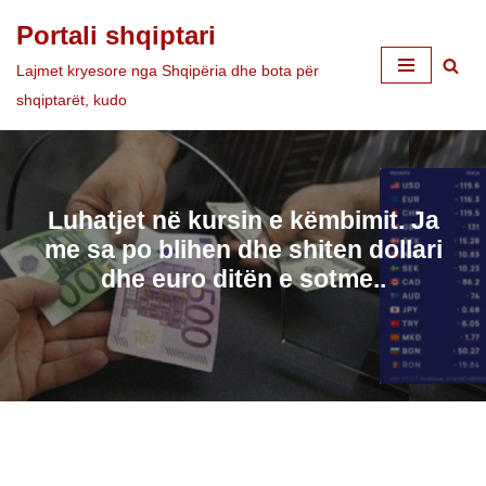
Portali shqiptari
Skip
Lajmet kryesore nga Shqipëria dhe bota për
to
shqiptarët, kudo
content
Luhatjet në kursin e këmbimit. Ja
me sa po blihen dhe shiten dollari
dhe euro ditën e sotme..