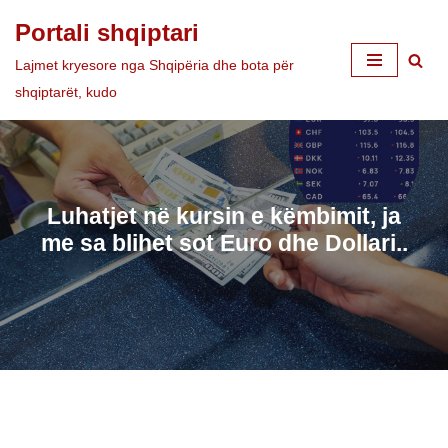
Portali shqiptari
Skip
Lajmet kryesore nga Shqipëria dhe bota për
to
shqiptarët, kudo
content
Luhatjet në kursin e këmbimit, ja
me sa blihet sot Euro dhe Dollari..