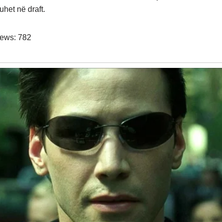
huhet në draft.
iews:
782