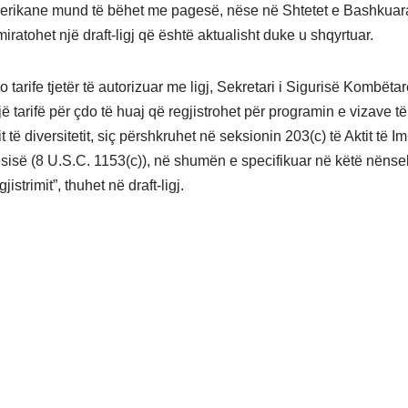
erikane mund të bëhet me pagesë, nëse në Shtetet e Bashkuar
ratohet një draft-ligj që është aktualisht duke u shqyrtuar.
 tarife tjetër të autorizuar me ligj, Sekretari i Sigurisë Kombëtar
 tarifë për çdo të huaj që regjistrohet për programin e vizave të
t të diversitetit, siç përshkruhet në seksionin 203(c) të Aktit të Im
sisë (8 U.S.C. 1153(c)), në shumën e specifikuar në këtë nënse
istrimit”, thuhet në draft-ligj.