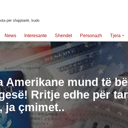
ota për shqiptarët, kudo
News
Interesante
Shendet
Personazh
Tjera
ia Amerikane mund të bë
esë! Rritje edhe për tar
, ja çmimet..