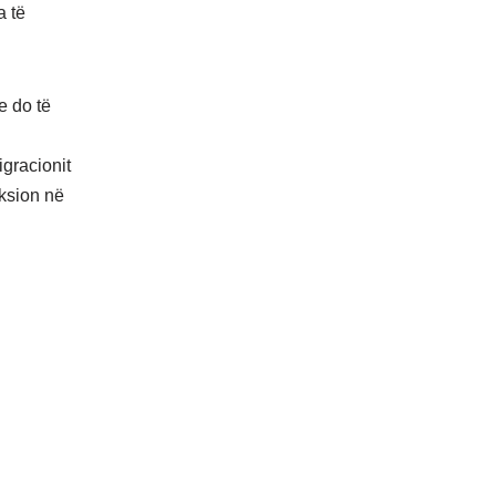
a të
e do të
igracionit
ksion në