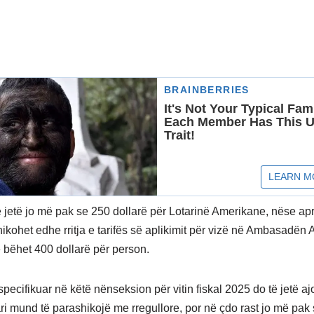
të jetë jo më pak se 250 dollarë për Lotarinë Amerikane, nëse apr
ikohet edhe rritja e tarifës së aplikimit për vizë në Ambasadën
ë bëhet 400 dollarë për person.
pecifikuar në këtë nënseksion për vitin fiskal 2025 do të jetë a
ri mund të parashikojë me rregullore, por në çdo rast jo më pak