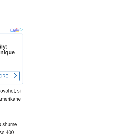
ovohet, si
 Amerikane
jo shumë
 se 400