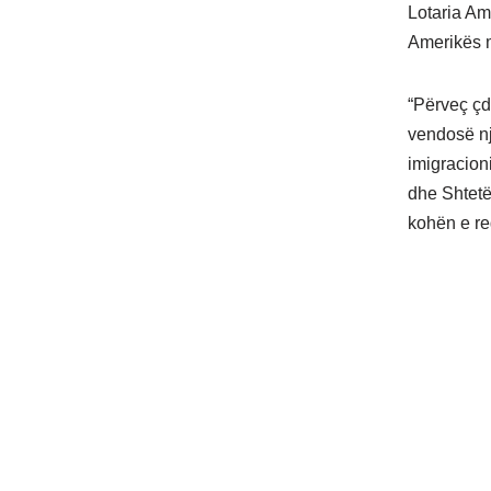
Lotaria Am
Amerikës mi
“Përveç çdo
vendosë një
imigracioni
dhe Shtetë
kohën e regj