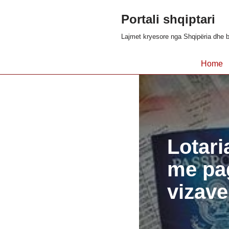
Portali shqiptari
Skip
Lajmet kryesore nga Shqipëria dhe b
to
content
Home
Lotar
me pag
vizave