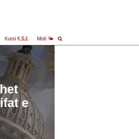
Kursi €,$,£
Moti 🌤
het
ifat e