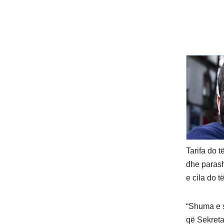
Tarifa do 
dhe parash
e cila do t
“Shuma e s
që Sekreta