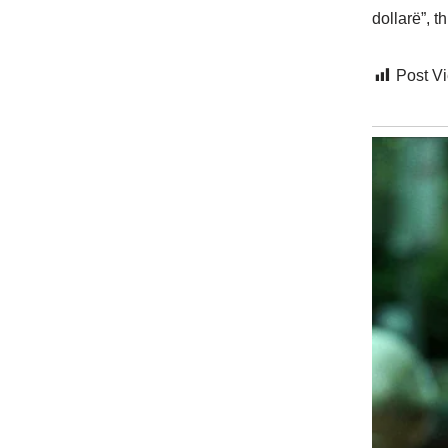
dollarë”, t
Post V