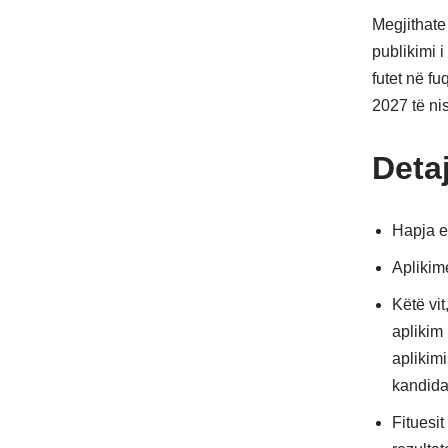
Megjithate 
publikimi i
futet në fu
2027 të ni
Detaj
Hapja e 
Aplikime
Këtë vit
aplikim
aplikim
kandidat
Fituesi