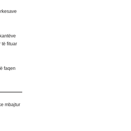
ërkesave
ikantëve
të fituar
në faqen
ke mbajtur