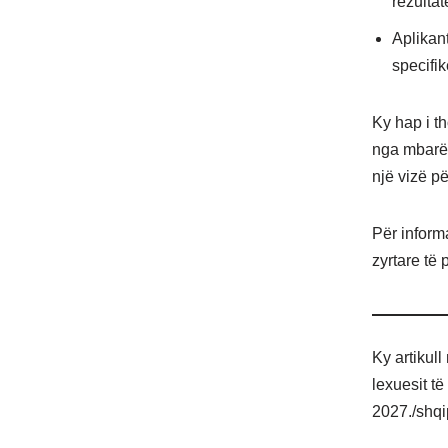
rezultat
Aplikan
specifik
Ky hap i t
nga mbarë 
një vizë p
Për informa
zyrtare të 
Ky artikul
lexuesit të
2027./shqip