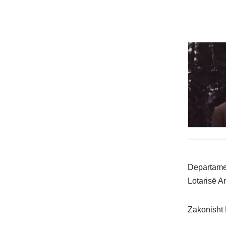
————
Departament
Lotarisë A
Zakonisht L