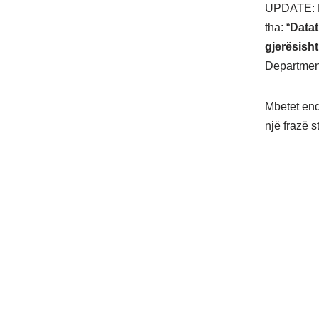
UPDATE: Në
tha: “
Datat
gjerësisht
Department
Mbetet end
një frazë s