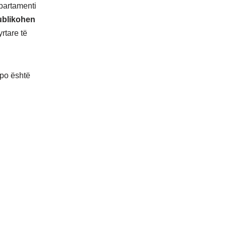
epartamenti
publikohen
yrtare të
apo është