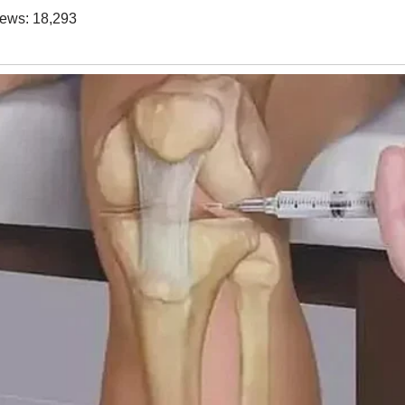
iews:
18,293