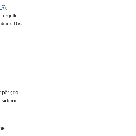
 $
)
,
 rregulli
erikane DV-
ar për çdo
onsideron
dhe