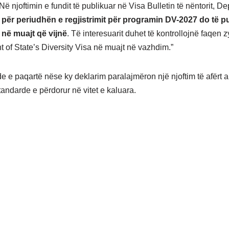
 njoftimin e fundit të publikuar në Visa Bulletin të nëntorit, D
 për periudhën e regjistrimit për programin DV-2027 do të 
 në muajt që vijnë
. Të interesuarit duhet të kontrollojnë faqen z
 of State’s Diversity Visa në muajt në vazhdim.”
e e paqartë nëse ky deklarim paralajmëron një njoftim të afërt 
tandarde e përdorur në vitet e kaluara.