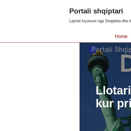
Portali shqiptari
Skip
Lajmet kryesore nga Shqipëria dhe b
to
content
Home
Llotar
kur pri