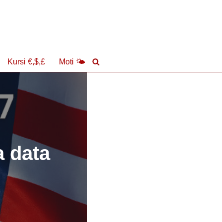
Kursi €,$,£
Moti 🌤
a data