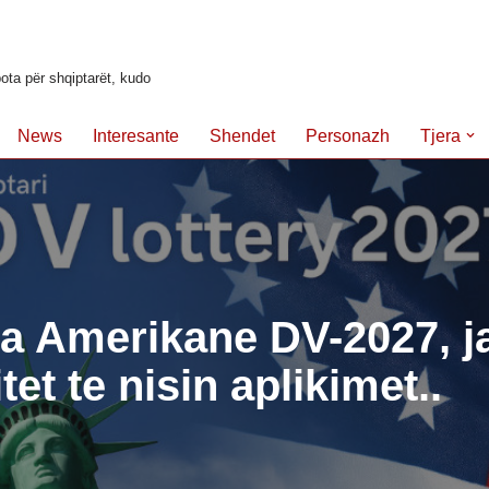
ota për shqiptarët, kudo
News
Interesante
Shendet
Personazh
Tjera
ia Amerikane DV-2027, j
tet te nisin aplikimet..