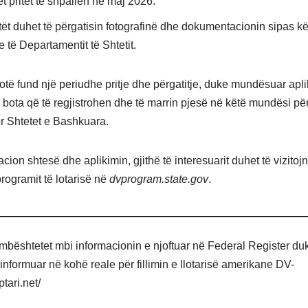
et pritet të shpallen në maj 2026.
tët duhet të përgatisin fotografinë dhe dokumentacionin sipas k
e të Departamentit të Shtetit.
hotë fund një periudhe pritje dhe përgatitje, duke mundësuar apl
bota që të regjistrohen dhe të marrin pjesë në këtë mundësi për 
ër Shtetet e Bashkuara.
cion shtesë dhe aplikimin, gjithë të interesuarit duhet të vizitoj
programit të lotarisë në
dvprogram.state.gov
.
l mbështetet mbi informacionin e njoftuar në Federal Register du
 informuar në kohë reale për fillimin e llotarisë amerikane DV-
tari.net/