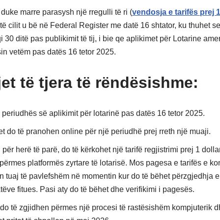
duke marre parasysh një rregulli të ri (
vendosja e tarifës prej 1
 të cilit u bë në Federal Register me datë 16 shtator, ku thuhet se
qi 30 ditë pas publikimit të tij, i bie qe aplikimet për Lotarine am
sin vetëm pas datës 16 tetor 2025.
et të tjera të rëndësishme:
periudhës së aplikimit për lotarinë pas datës 16 tetor 2025.
t do të pranohen online për një periudhë prej rreth një muaji.
, për herë të parë, do të kërkohet një tarifë regjistrimi prej 1 doll
 përmes platformës zyrtare të lotarisë. Mos pagesa e tarifës e k
in tuaj të pavlefshëm në momentin kur do të bëhet përzgjedhja e
ëve fitues. Pasi aty do të bëhet dhe verifikimi i pagesës.
t do të zgjidhen përmes një procesi të rastësishëm kompjuterik 