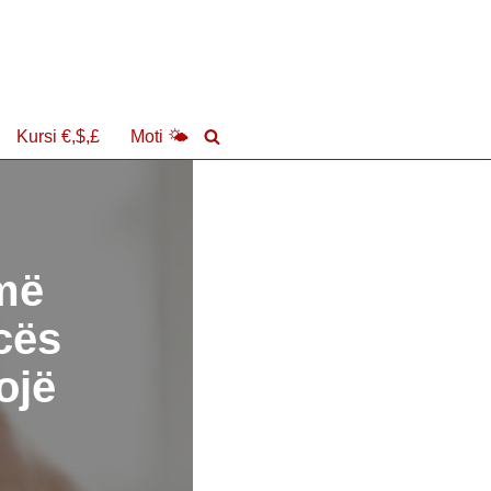
Kursi €,$,£
Moti 🌤
 më
cës
ojë