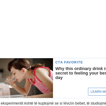
i eksperimentit është të kuptojmë se si lëvizin bebet, të studiojmë