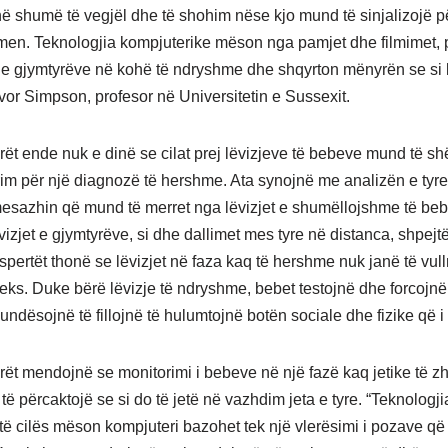
anë shumë të vegjël dhe të shohim nëse kjo mund të sinjalizojë 
men. Teknologjia kompjuterike mëson nga pamjet dhe filmimet, 
 e gjymtyrëve në kohë të ndryshme dhe shqyrton mënyrën se si l
vor Simpson, profesor në Universitetin e Sussexit.
ët ende nuk e dinë se cilat prej lëvizjeve të bebeve mund të sh
im për një diagnozë të hershme. Ata synojnë me analizën e tyre
mesazhin që mund të merret nga lëvizjet e shumëllojshme të beb
vizjet e gjymtyrëve, si dhe dallimet mes tyre në distanca, shpejt
kspertët thonë se lëvizjet në faza kaq të hershme nuk janë të vu
fleks. Duke bërë lëvizje të ndryshme, bebet testojnë dhe forcojnë
mundësojnë të fillojnë të hulumtojnë botën sociale dhe fizike që i
ët mendojnë se monitorimi i bebeve në një fazë kaq jetike të zhv
të përcaktojë se si do të jetë në vazhdim jeta e tyre. “Teknologji
të cilës mëson kompjuteri bazohet tek një vlerësimi i pozave që