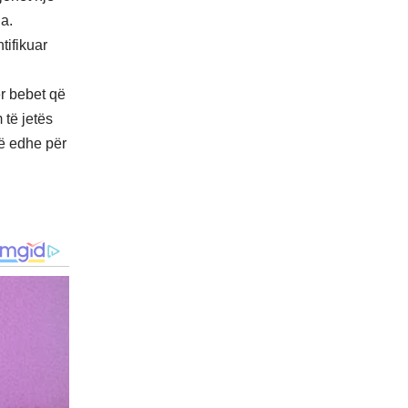
la.
tifikuar
ër bebet që
 të jetës
jë edhe për