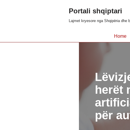
Portali shqiptari
Skip
Lajmet kryesore nga Shqipëria dhe b
to
content
Home
Lëvizj
herët 
artifi
për au