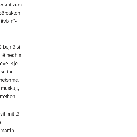
për autizëm
përcakton
ëvizin”-
ërbejnë si
 të hedhin
eve. Kjo
ësi dhe
llnetshme,
 muskujt,
 rrethon.
illimit të
a
 marrin