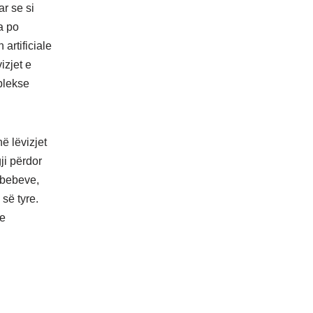
r se si
a po
artificiale
izjet e
plekse
ë lëvizjet
ji përdor
e bebeve,
 së tyre.
he