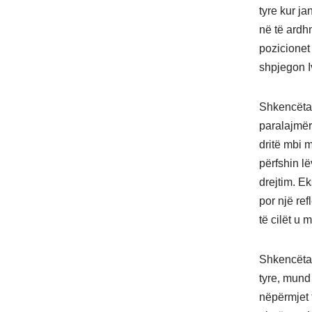
tyre kur j
në të ardh
pozicionet
shpjegon I
Shkencëtar
paralajmër
dritë mbi 
përfshin lë
drejtim. E
por një re
të cilët u 
Shkencëtar
tyre, mund 
nëpërmjet 