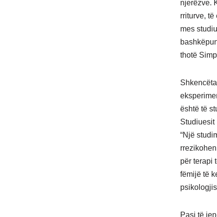
njerëzve. 
rriturve, 
mes studiu
bashkëpunoj
thotë Simp
Shkencëtar
eksperimen
është të st
Studiuesit
“Një studim
rrezikohen
për terapi
fëmijë të 
psikologjis
Pasi të je