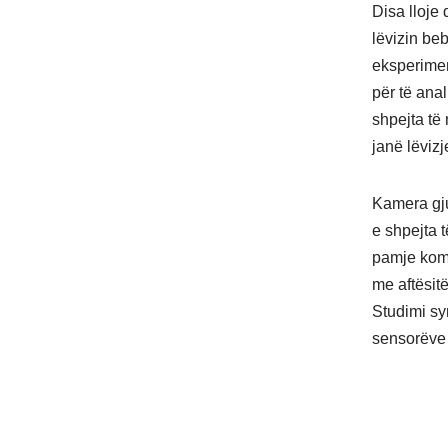
Disa lloje
lëvizin beb
eksperimen
për të anal
shpejta të
janë lëviz
Kamera gju
e shpejta 
pamje kompj
me aftësitë
Studimi sy
sensorëve 