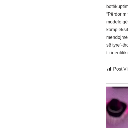
botëkuptim 
“Përdorim t
modele që 
kompleksite
mendojmë s
së tyre”-t
t’i identif
Post V