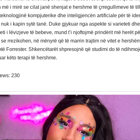
më i mirë se cilat janë shenjat e hershme të çrregullimeve të til
eknologjinë kompjuterike dhe inteligjencën artificiale për të iden
nuk i kapin sytë tanë. Duke gjykuar nga aspekte si varieteti dhe
ti i lëvizjeve të bebeve, mund t’i njoftojmë prindërit më herët p
e rrezikohen, në mënyrë që të marrin trajtim në vitet e hershëm
hotë Forrester. Shkencëtarët shpresojnë që studimi do të ndihmo
ikuar këto terapi të hershme.
iews:
230