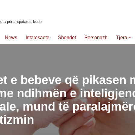
ota për shqiptarët, kudo
News
Interesante
Shendet
Personazh
Tjera
et e bebeve që pikasen
me ndihmën e inteligjen
ciale, mund të paralajmër
tizmin