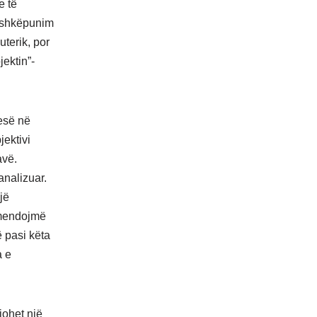
e të
bashkëpunim
terik, por
jektin”-
esë në
jektivi
avë.
analizuar.
jë
 mendojmë
ë pasi këta
a e
johet një