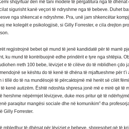
Kemi shqyrtuar deri më tani modele të përgatitura nga të dhënat 
të cilat sigurisht kanë veçori të ndryshme nga të bebeve. Duhet 
esve nga shkencat e ndryshme. Pra, unë jam shkencëtar kompju
 me kolegët e psikologjisë, si Gilly Forrester, e cila drejton pro
son.
ët regjistrojnë bebet që mund të jenë kandidatë për të marrë pj
t, ku mund të kontribuojnë edhe prindërit e tyre nga shtëpia. Ob
udiohen rreth 100 bebe, lëvizjet e të cilëve do të mblidhen çdo j
 mendojnë se kështu do të kenë të dhëna të mjaftueshme për t’i 
 i tillë do të na mundësojë të përcaktojmë më herët së cilët fëmi
 të kenë autizëm. Është ndoshta shpresa jonë më e mirë që të
 të hershme nëpërmjet lëvizjeve, duke mos pritur që të ndërhyjm
kenë paraqitur mangësi sociale dhe në komunikim”-tha profesorj
ë Gilly Forrester.
në mbledhur të dhënat për lëvizjet e bebeve, shpresohet që të kri