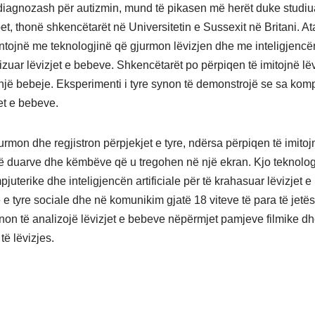
 diagnozash për autizmin, mund të pikasen më herët duke studiua
et, thonë shkencëtarët në Universitetin e Sussexit në Britani. At
tojnë me teknologjinë që gjurmon lëvizjen dhe me inteligjencën 
izuar lëvizjet e bebeve. Shkencëtarët po përpiqen të imitojnë lëv
 një bebeje. Eksperimenti i tyre synon të demonstrojë se sa kom
jet e bebeve.
rmon dhe regjistron përpjekjet e tyre, ndërsa përpiqen të imitojn
të duarve dhe këmbëve që u tregohen në një ekran. Kjo teknolog
uterike dhe inteligjencën artificiale për të krahasuar lëvizjet 
 e tyre sociale dhe në komunikim gjatë 18 viteve të para të jetës
non të analizojë lëvizjet e bebeve nëpërmjet pamjeve filmike d
të lëvizjes.