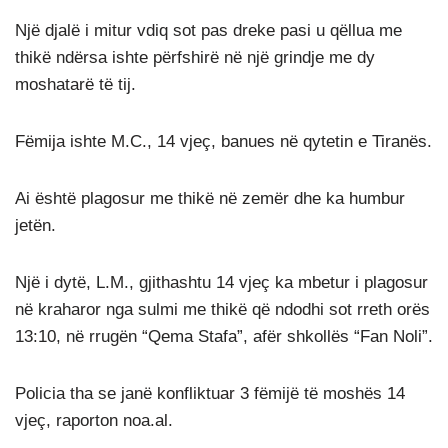
Një djalë i mitur vdiq sot pas dreke pasi u qëllua me
thikë ndërsa ishte përfshirë në një grindje me dy
moshatarë të tij.
Fëmija ishte M.C., 14 vjeç, banues në qytetin e Tiranës.
Ai është plagosur me thikë në zemër dhe ka humbur
jetën.
Një i dytë, L.M., gjithashtu 14 vjeç ka mbetur i plagosur
në kraharor nga sulmi me thikë që ndodhi sot rreth orës
13:10, në rrugën “Qema Stafa”, afër shkollës “Fan Noli”.
Policia tha se janë konfliktuar 3 fëmijë të moshës 14
vjeç, raporton noa.al.