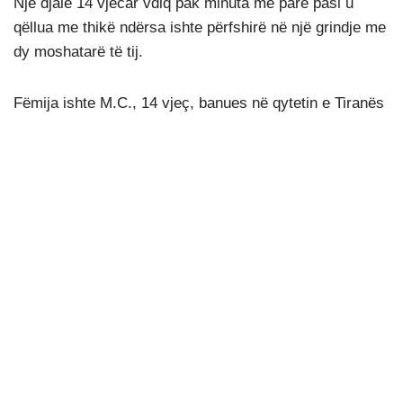
Një djalë 14 vjecar vdiq pak minuta më parë pasi u
qëllua me thikë ndërsa ishte përfshirë në një grindje me
dy moshatarë të tij.
Fëmija ishte M.C., 14 vjeç, banues në qytetin e Tiranës