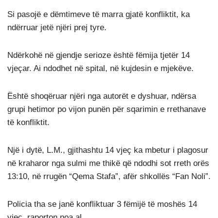
Si pasojë e dëmtimeve të marra gjatë konfliktit, ka
ndërruar jetë njëri prej tyre.
Ndërkohë në gjendje serioze është fëmija tjetër 14
vjeçar. Ai ndodhet në spital, në kujdesin e mjekëve.
Është shoqëruar njëri nga autorët e dyshuar, ndërsa
grupi hetimor po vijon punën për sqarimin e rrethanave
të konfliktit.
Një i dytë, L.M., gjithashtu 14 vjeç ka mbetur i plagosur
në kraharor nga sulmi me thikë që ndodhi sot rreth orës
13:10, në rrugën “Qema Stafa”, afër shkollës “Fan Noli”.
Policia tha se janë konfliktuar 3 fëmijë të moshës 14
vjeç, raporton noa.al.