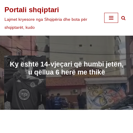
Portali shqiptari
Skip
Lajmet kryesore nga Shqipëria dhe bota për
to
shqiptarët, kudo
content
Ky është 14-vjeçari që humbi jetën,
u qëllua 6 herë me thikë