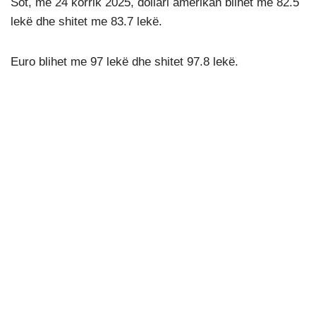
Sot, më 24 korrik 2025, dollari amerikan blihet me 82.5
lekë dhe shitet me 83.7 lekë.
Euro blihet me 97 lekë dhe shitet 97.8 lekë.