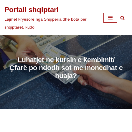
Portali shqiptari
Skip
Lajmet kryesore nga Shqipëria dhe bota për
to
shqiptarët, kudo
content
Luhatjet ne kursin e kembimit/
Çfarë po ndodh sot me monedhat e
huaja?