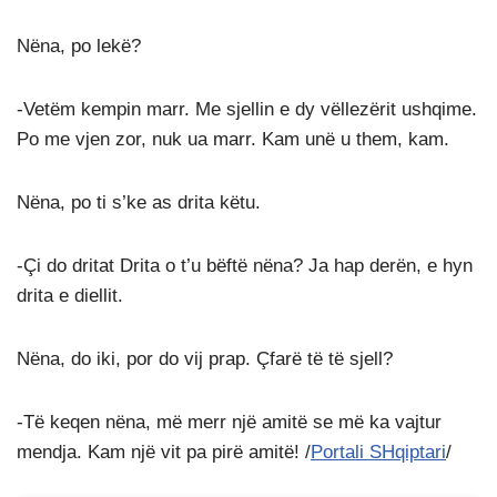
Nëna, po lekë?
-Vetëm kempin marr. Me sjellin e dy vëllezërit ushqime.
Po me vjen zor, nuk ua marr. Kam unë u them, kam.
Nëna, po ti s’ke as drita këtu.
-Çi do dritat Drita o t’u bëftë nëna? Ja hap derën, e hyn
drita e diellit.
Nëna, do iki, por do vij prap. Çfarë të të sjell?
-Të keqen nëna, më merr një amitë se më ka vajtur
mendja. Kam një vit pa pirë amitë! /
Portali SHqiptari
/