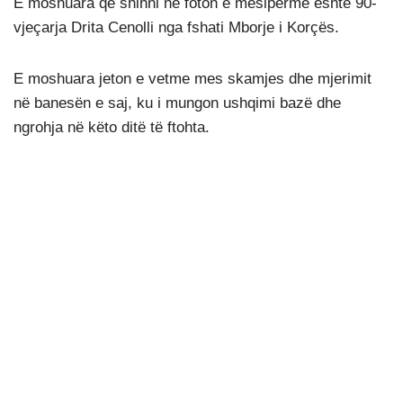
E moshuara që shihni në foton e mësipërme është 90-
vjeçarja Drita Cenolli nga fshati Mborje i Korçës.
E moshuara jeton e vetme mes skamjes dhe mjerimit
në banesën e saj, ku i mungon ushqimi bazë dhe
ngrohja në këto ditë të ftohta.