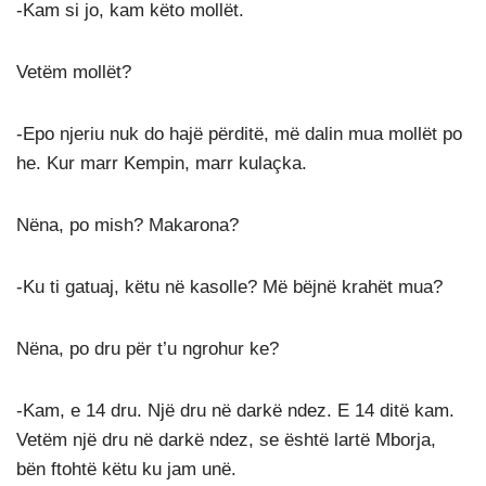
-Kam si jo, kam këto mollët.
Vetëm mollët?
-Epo njeriu nuk do hajë përditë, më dalin mua mollët po
he. Kur marr Kempin, marr kulaçka.
Nëna, po mish? Makarona?
-Ku ti gatuaj, këtu në kasolle? Më bëjnë krahët mua?
Nëna, po dru për t’u ngrohur ke?
-Kam, e 14 dru. Një dru në darkë ndez. E 14 ditë kam.
Vetëm një dru në darkë ndez, se është lartë Mborja,
bën ftohtë këtu ku jam unë.