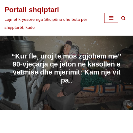
Portali shqiptari
Skip
Lajmet kryesore nga Shqipëria dhe bota për
to
shqiptarët, kudo
content
“Kur fle, uroj të mos zgjohem më”
90-vjeçarja që jeton në kasollen e
vetmisë dhe mjerimit: Kam një vit
pa..