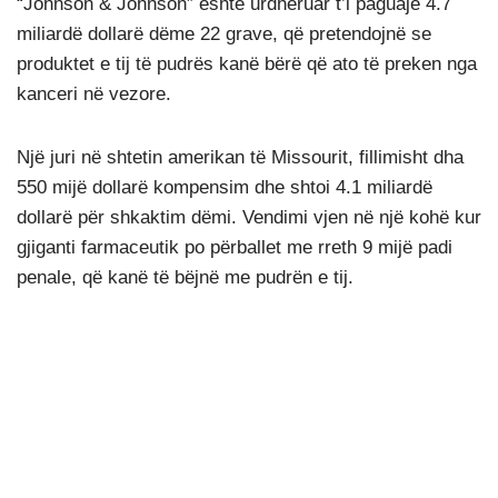
“Johnson & Johnson” është urdhëruar t’i paguajë 4.7
miliardë dollarë dëme 22 grave, që pretendojnë se
produktet e tij të pudrës kanë bërë që ato të preken nga
kanceri në vezore.
Një juri në shtetin amerikan të Missourit, fillimisht dha
550 mijë dollarë kompensim dhe shtoi 4.1 miliardë
dollarë për shkaktim dëmi. Vendimi vjen në një kohë kur
gjiganti farmaceutik po përballet me rreth 9 mijë padi
penale, që kanë të bëjnë me pudrën e tij.