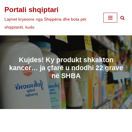
Portali shqiptari
Skip
Lajmet kryesore nga Shqipëria dhe bota për
to
shqiptarët, kudo
content
Kujdes! Ky produkt shkakton
kancer… ja çfarë u ndodhi 22 grave
në SHBA