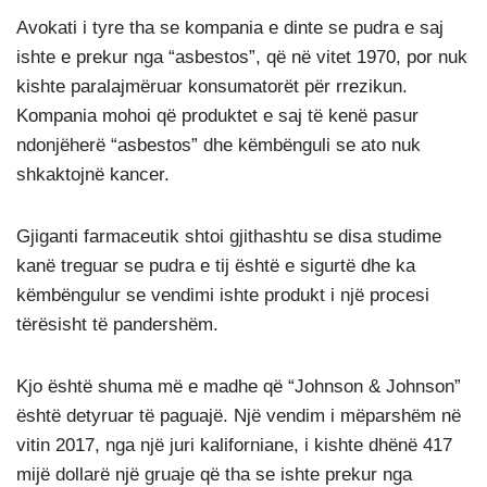
Avokati i tyre tha se kompania e dinte se pudra e saj
ishte e prekur nga “asbestos”, që në vitet 1970, por nuk
kishte paralajmëruar konsumatorët për rrezikun.
Kompania mohoi që produktet e saj të kenë pasur
ndonjëherë “asbestos” dhe këmbënguli se ato nuk
shkaktojnë kancer.
Gjiganti farmaceutik shtoi gjithashtu se disa studime
kanë treguar se pudra e tij është e sigurtë dhe ka
këmbëngulur se vendimi ishte produkt i një procesi
tërësisht të pandershëm.
Kjo është shuma më e madhe që “Johnson & Johnson”
është detyruar të paguajë. Një vendim i mëparshëm në
vitin 2017, nga një juri kaliforniane, i kishte dhënë 417
mijë dollarë një gruaje që tha se ishte prekur nga