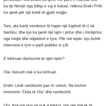
ka dy fëmijë nga lidhja e saj e kaluar, ndërsa Endri Prifti
ka qenë për një kohë të gjatë single.
Tani, ata kanë vendosur të hapin një kapitull të ri së
bashku, dhe kjo ka qenë një lajm i pritur dhe i mirëpritur
nga miqtë dhe ndjekësit e tyre. Për më tepër, kjo është
intervista e tyre e parë publike si çift.
E kërkuan dashurinë te njëri-tjetri?
Ola: Askush nuk e ka kërkuar.
Endri: Lindi rastësisht pas tri vitesh. Ne kishim
emisionin “Dola te Ola” dhe rastësisht.
Ola: Askush nga ne nuk e kërkoi, por për shkak të