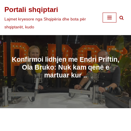
Portali shqiptari
Skip
Lajmet kryesore nga Shqipëria dhe bota për
to
shqiptarët, kudo
content
Konfirmoi lidhjen me Endri Priftin,
Ola Bruko: Nuk kam qenë e
martuar kur ..