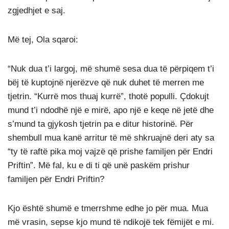
zgjedhjet e saj.
Më tej, Ola sqaroi:
“Nuk dua t’i largoj, më shumë sesa dua të përpiqem t’i
bëj të kuptojnë njerëzve që nuk duhet të merren me
tjetrin. “Kurrë mos thuaj kurrë”, thotë populli. Çdokujt
mund t’i ndodhë një e mirë, apo një e keqe në jetë dhe
s’mund ta gjykosh tjetrin pa e ditur historinë. Për
shembull mua kanë arritur të më shkruajnë deri aty sa
“ty të raftë pika moj vajzë që prishe familjen për Endri
Priftin”. Më fal, ku e di ti që unë paskëm prishur
familjen për Endri Priftin?
Kjo është shumë e tmerrshme edhe jo për mua. Mua
më vrasin, sepse kjo mund të ndikojë tek fëmijët e mi.