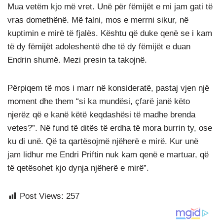
Mua vetëm kjo më vret. Unë për fëmijët e mi jam gati të
vras domethënë. Më falni, mos e merrni sikur, në
kuptimin e mirë të fjalës. Kështu që duke qenë se i kam
të dy fëmijët adoleshentë dhe të dy fëmijët e duan
Endrin shumë. Mezi presin ta takojnë.
Përpiqem të mos i marr në konsideratë, pastaj vjen një
moment dhe them “si ka mundësi, çfarë janë këto
njerëz që e kanë këtë keqdashësi të madhe brenda
vetes?”. Në fund të ditës të erdha të mora burrin ty, ose
ku di unë. Që ta qartësojmë njëherë e mirë. Kur unë
jam lidhur me Endri Priftin nuk kam qenë e martuar, që
të qetësohet kjo dynja njëherë e mirë”.
Post Views:
257