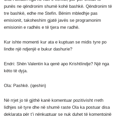
punës ne qëndronim shumë kohë bashkë. Qëndronim të
tre bashkë, edhe me Stefin. Bënim mbledhje pas
emisionit, takoheshim gjatë javës se programonim
emisionin e radhës e të tjera me radhë.
Kur ishte momenti kur ata e kuptuan se midis tyre po
lindte një ndjenjë e bukur dashurie?
Endri: Shën Valentin ka qenë apo Krishtlindje? Një nga
këto të dyja.
Ola: Pashkë. (qeshin)
Në rrjet jo të gjithë kanë komentuar pozitivisht rreth
lidhjes së tyre dhe në shumë raste Ola ka postuar disa
deklarata për t’i nënkuptuar se nuk duhet të komentojnë