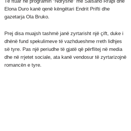
Të ftuar në programin “Ndryshe” me Salsano Rrapi dhe
Elona Duro kanë qenë këngëtari Endrit Prifti dhe
gazetarja Ola Bruko.
Prej disa muajsh tashmë janë zyrtarisht një çift, duke i
dhënë fund spekulimeve të vazhdueshme rreth lidhjes
së tyre. Pas një periudhe të gjatë që përflitej në media
dhe në rrjetet sociale, ata kanë vendosur të zyrtarizojnë
romancën e tyre.