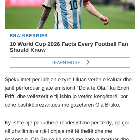
Spekulimet për lidhjen e tyre filluan verën e kaluar dhe
janë përforcuar gjatë emisionit “Dola te Ola,” ku Endri
Prifti dhe vëllezërit e tij ishin jo vetëm këngëtarë, por
edhe bashkëprezantues me gazetaren Ola Bruko.
Ky ishte një periudhë e rëndësishme për të dy, që çoi
në zhvillimin e një lidhjeje më të thellë dhe më
personale. Ola Bruko ka qenë më parë e martuar dhe