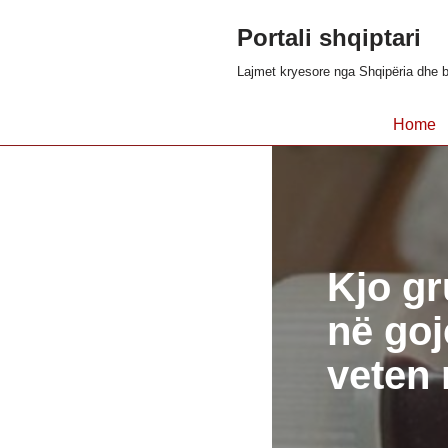
Portali shqiptari
Skip
Lajmet kryesore nga Shqipëria dhe b
to
content
Home
Kjo gr
në goj
veten