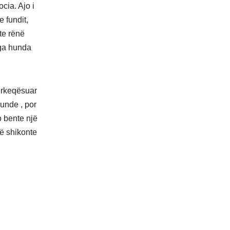
cia. Ajo i
 fundit,
te rënë
nga hunda
përkeqësuar
unde , por
o bente një
të shikonte