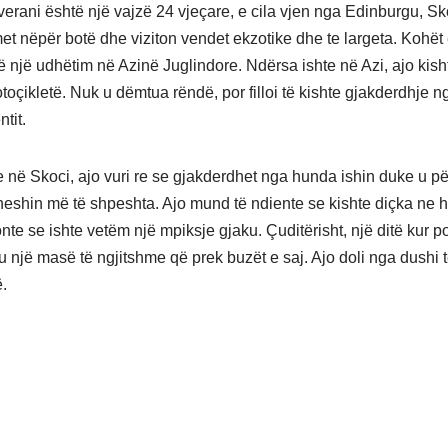
verani është një vajzë 24 vjeçare, e cila vjen nga Edinburgu, Sko
et nëpër botë dhe viziton vendet ekzotike dhe te largeta. Kohët e
në një udhëtim në Azinë Juglindore. Ndërsa ishte në Azi, ajo kish
toçikletë. Nuk u dëmtua rëndë, por filloi të kishte gjakderdhje 
tit.
e në Skoci, ajo vuri re se gjakderdhet nga hunda ishin duke u 
eshin më të shpeshta. Ajo mund të ndiente se kishte diçka ne h
nte se ishte vetëm një mpiksje gjaku. Çuditërisht, një ditë kur p
u një masë të ngjitshme që prek buzët e saj. Ajo doli nga dushi 
.