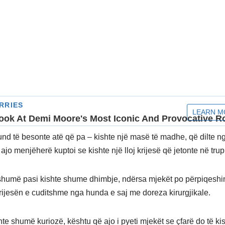
nd të besonte atë që pa – kishte një masë të madhe, që dilte 
 ajo menjëherë kuptoi se kishte një lloj krijesë që jetonte në trup
 shumë pasi kishte shume dhimbje, ndërsa mjekët po përpiqeshi
krijesën e cuditshme nga hunda e saj me doreza kirurgjikale.
hte shumë kuriozë, kështu që ajo i pyeti mjekët se çfarë do të ki