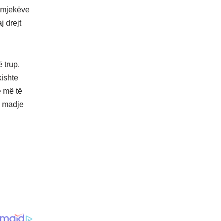
e mjekëve
j drejt
 trup.
kishte
e më të
, madje