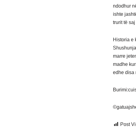
ndodhur në
ishte jash
trurit të s
Historia e
Shushunja 
marre jete
madhe kur 
edhe disa 
Burimi:cu
©gatuajsh
Post V