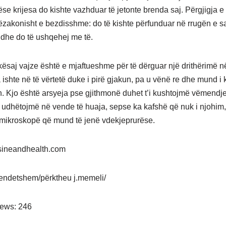
se krijesa do kishte vazhduar të jetonte brenda saj. Përgjigja 
tëzakonisht e bezdisshme: do të kishte përfunduar në rrugën e sa
aj dhe do të ushqehej me të.
 kësaj vajze është e mjaftueshme për të dërguar një drithërimë në
ishte në të vërtetë duke i pirë gjakun, pa u vënë re dhe mund i 
n. Kjo është arsyeja pse gjithmonë duhet t’i kushtojmë vëmendj
udhëtojmë në vende të huaja, sepse ka kafshë që nuk i njohim
mikroskopë që mund të jenë vdekjeprurëse.
isineandhealth.com
endetshem/përktheu j.memeli/
iews:
246