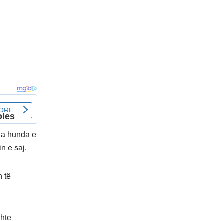
nga hunda e
in e saj.
n të
shte