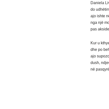
Daniela Li
do udhëtim
ajo ishte 
nga një mo
pas aksiden
Kur u kthy
dhe po beh
ajo supozo
dush, ndje
në pasqyrë