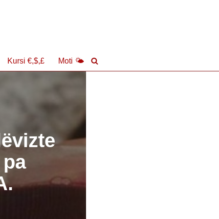
Kursi €,$,£
Moti 🌤
lëvizte
 pa
A.