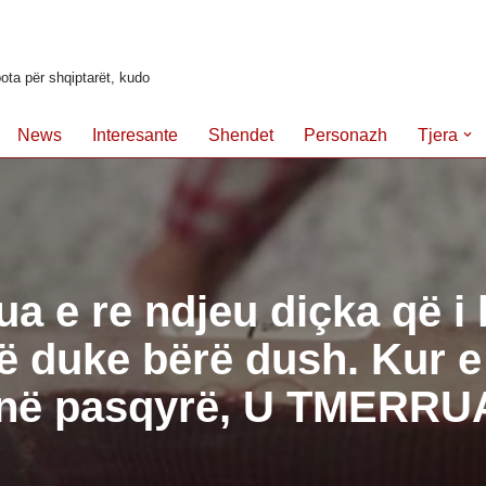
ota për shqiptarët, kudo
News
Interesante
Shendet
Personazh
Tjera
ua e re ndjeu diçka që i 
ë duke bërë dush. Kur e
 në pasqyrë, U TMERRU