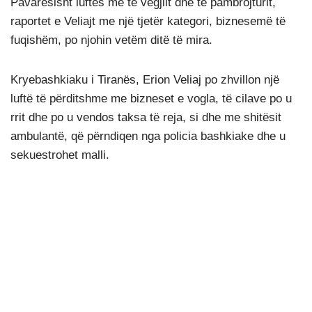
Pavarësisht luftës me të vegjlit dhe të pambrojturit,
raportet e Veliajt me një tjetër kategori, biznesemë të
fuqishëm, po njohin vetëm ditë të mira.
Kryebashkiaku i Tiranës, Erion Veliaj po zhvillon një
luftë të përditshme me bizneset e vogla, të cilave po u
rrit dhe po u vendos taksa të reja, si dhe me shitësit
ambulantë, që përndiqen nga policia bashkiake dhe u
sekuestrohet malli.