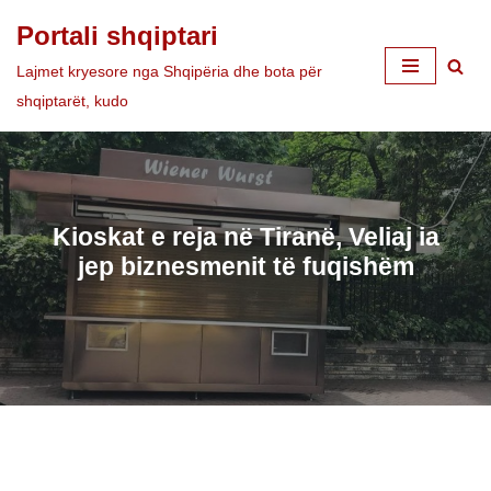
Portali shqiptari
Skip
Lajmet kryesore nga Shqipëria dhe bota për
to
shqiptarët, kudo
content
Kioskat e reja në Tiranë, Veliaj ia
jep biznesmenit të fuqishëm