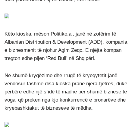
Këto kioska, mëson Politiko.al, janë në zotërim të
Albanian Distribution & Development (ADD), kompania
e biznesmenit të njohur Agim Zeqo. E njëjta kompani
tregton edhe pijen ‘Red Bull’ në Shqipëri.
Në shumë kryqëzime dhe rrugë të kryeqytetit janë
vendosur tashmë disa kioska pranë njëra-tjetrës, duke
përbërë edhe një sfidë të madhe për shumë biznese të
vogal që preken nga kjo konkurrencë e pronarëve dhe
kryebashkiakut të bizneseve të mëdha.