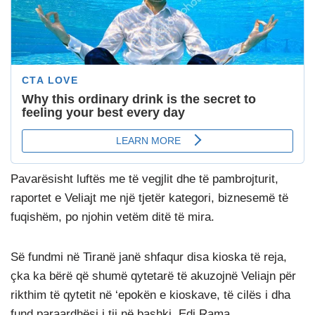
Pavarësisht luftës me të vegjlit dhe të pambrojturit,
raportet e Veliajt me një tjetër kategori, biznesemë të
fuqishëm, po njohin vetëm ditë të mira.
Së fundmi në Tiranë janë shfaqur disa kioska të reja,
çka ka bërë që shumë qytetarë të akuzojnë Veliajn për
rikthim të qytetit në ‘epokën e kioskave, të cilës i dha
fund paraardhësi i tij në bashki, Edi Rama.