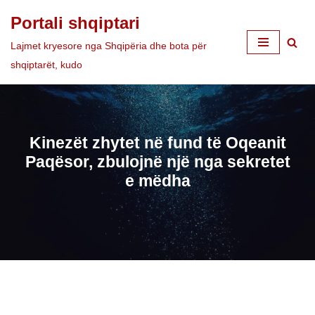
Portali shqiptari
Skip
Lajmet kryesore nga Shqipëria dhe bota për
to
shqiptarët, kudo
content
Kinezët zhytet në fund të Oqeanit
Paqësor, zbulojnë një nga sekretet
e mëdha