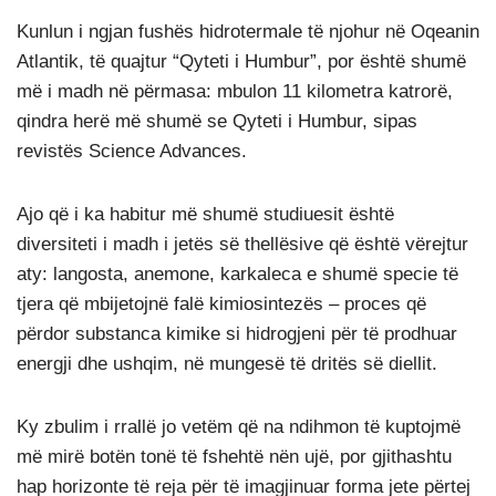
Kunlun i ngjan fushës hidrotermale të njohur në Oqeanin
Atlantik, të quajtur “Qyteti i Humbur”, por është shumë
më i madh në përmasa: mbulon 11 kilometra katrorë,
qindra herë më shumë se Qyteti i Humbur, sipas
revistës Science Advances.
Ajo që i ka habitur më shumë studiuesit është
diversiteti i madh i jetës së thellësive që është vërejtur
aty: langosta, anemone, karkaleca e shumë specie të
tjera që mbijetojnë falë kimiosintezës – proces që
përdor substanca kimike si hidrogjeni për të prodhuar
energji dhe ushqim, në mungesë të dritës së diellit.
Ky zbulim i rrallë jo vetëm që na ndihmon të kuptojmë
më mirë botën tonë të fshehtë nën ujë, por gjithashtu
hap horizonte të reja për të imagjinuar forma jete përtej