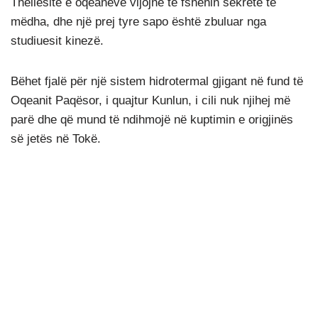
Thellësitë e oqeaneve vijojnë të fshehin sekrete të
mëdha, dhe një prej tyre sapo është zbuluar nga
studiuesit kinezë.
Bëhet fjalë për një sistem hidrotermal gjigant në fund të
Oqeanit Paqësor, i quajtur Kunlun, i cili nuk njihej më
parë dhe që mund të ndihmojë në kuptimin e origjinës
së jetës në Tokë.