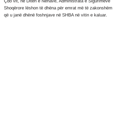
Çdo vit, në Ditën e Nënave, Administrata e Sigurimeve
Shoqërore lëshon të dhëna për emrat më të zakonshëm
që u janë dhënë foshnjave në SHBA në vitin e kaluar.