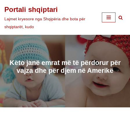
Portali shqiptari
Skip
Lajmet kryesore nga Shqipëria dhe bota për
to
shqiptarët, kudo
content
Këto janë emrat më të përdorur për
vajza dhe për djem në Amerikë