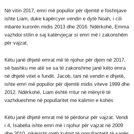
Në vitin 2017, emri më popullor për djemtë e foshnjave
ishte Liam, duke kapërcyer vendin e dytë Noah, i cili
mbante kurorën midis 2013 dhe 2016. Ndërkohë, Emma
vazhdoi stilin e saj katërvjeçar si emri më i zakonshëm
për vajzat.
Këtu janë dhjetë emrat më të njohur për djem në 2017,
së bashku me atë se sa të zakonshme janë këto emra
në dhjetë vitet e fundit. Jacob, tani në vendin e dhjetë,
ishte emri më popullor për djemtë midis viteve 1999 dhe
2012. Ndërkohë, Liam është rritur në mënyrë të
vazhdueshme në popullaritet me kalimin e kohës
Këtu janë dhjetë emrat më të përdorur për vajzat. Vendi
i 4, Isabella ishte emri më i njohur për vajzat në 2009
dhe 2010, pikërisht rreth kulmit të popullaritetit të sagës