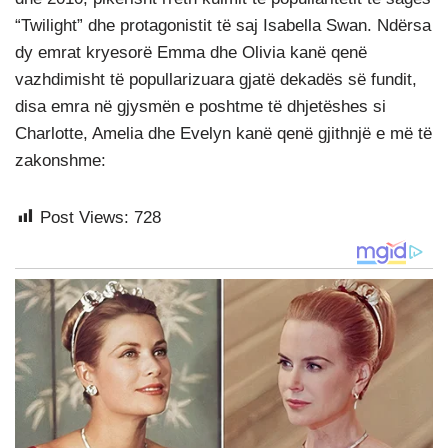
“Twilight” dhe protagonistit të saj Isabella Swan. Ndërsa
dy emrat kryesorë Emma dhe Olivia kanë qenë
vazhdimisht të popullarizuara gjatë dekadës së fundit,
disa emra në gjysmën e poshtme të dhjetëshes si
Charlotte, Amelia dhe Evelyn kanë qenë gjithnjë e më të
zakonshme:
Post Views:
728