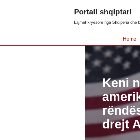
Portali shqiptari
Skip
Lajmet kryesore nga Shqipëria dhe b
to
content
Home
Keni 
amerik
rëndë
drejt