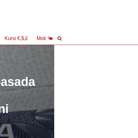
Kursi €,$,£
Moti 🌤
basada
ni