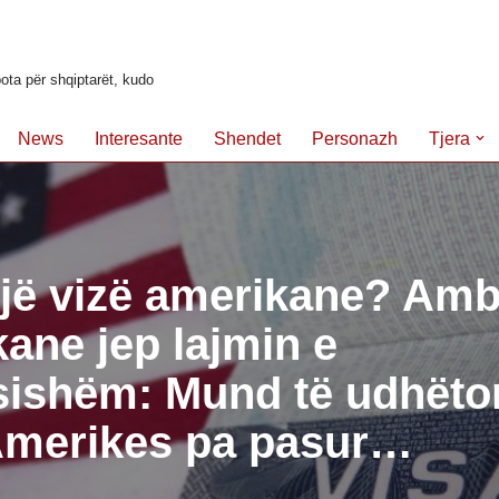
ota për shqiptarët, kudo
News
Interesante
Shendet
Personazh
Tjera
një vizë amerikane? Am
ane jep lajmin e
sishëm: Mund të udhëto
 Amerikes pa pasur…