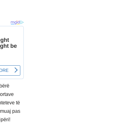
 bërë
portave
teteve të
 muaj pas
përi!