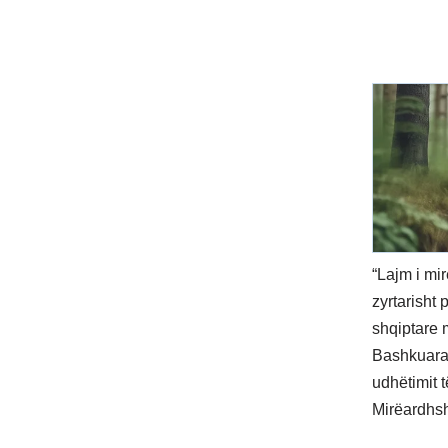
“Lajm i mi
zyrtarisht
shqiptare 
Bashkuara 
udhëtimit 
Mirëardhs