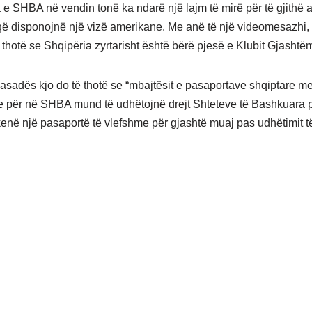
 SHBA në vendin tonë ka ndarë një lajm të mirë për të gjithë a
që disponojnë një vizë amerikane. Me anë të një videomesazh
thotë se Shqipëria zyrtarisht është bërë pjesë e Klubit Gjashtë
sadës kjo do të thotë se “mbajtësit e pasaportave shqiptare me
e për në SHBA mund të udhëtojnë drejt Shteteve të Bashkuara 
kenë një pasaportë të vlefshme për gjashtë muaj pas udhëtimit t