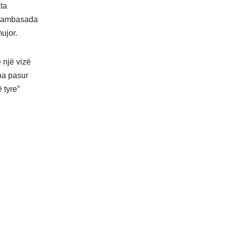
ta
i, ambasada
mujor.
 një vizë
pa pasur
ë tyre”