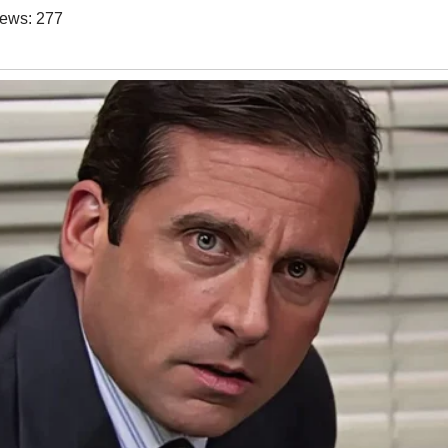
iews:
277