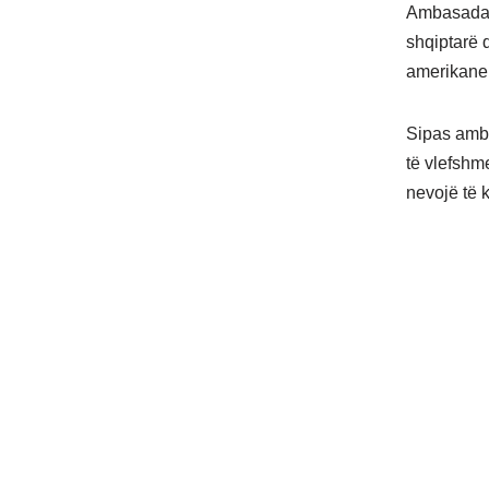
Ambasada e
shqiptarë 
amerikane 
Sipas amba
të vlefshm
nevojë të 