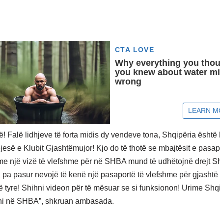
rë! Falë lidhjeve të forta midis dy vendeve tona, Shqipëria është
 pjesë e Klubit Gjashtëmujor! Kjo do të thotë se mbajtësit e pasa
me një vizë të vlefshme për në SHBA mund të udhëtojnë drejt Sh
pa pasur nevojë të kenë një pasaportë të vlefshme për gjashtë
të tyre! Shihni videon për të mësuar se si funksionon! Urime Shqi
hi në SHBA”, shkruan ambasada.