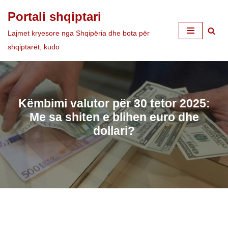
Portali shqiptari
Skip
Lajmet kryesore nga Shqipëria dhe bota për
to
shqiptarët, kudo
content
Këmbimi valutor për 30 tetor 2025:
Me sa shiten e blihen euro dhe
dollari?