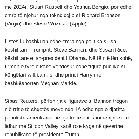
më 2024), Stuart Russell dhe Yoshua Bengio, por edhe
emra të njohur nga teknologjia si Richard Branson
(Virgin) dhe Steve Wozniak (Apple).
Listës iu bashkuan edhe emra nga politika si ish-
këshilltari i Trump-it, Steve Bannon, dhe Susan Rice,
këshilltare e ish-presidentit Obama. Në të njëjtën kohë,
firmën e tyre e kanë vendosur edhe figura publike si
këngëtari will.i.am, si dhe princi Harry me
bashkëshorten Meghan Markle.
Sipas Reuters, përfshirja e figurave si Bannon tregon
një rritje të shqetësimeve ndaj IA edhe nga e djathta
populiste amerikane, në një kohë kur shumë njerëz të
lidhur me Silicon Valley kanë role kyçe në qeverinë
republikane të presidentit Trump.