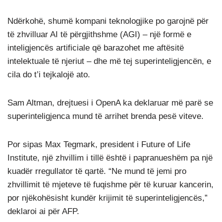
Ndërkohë, shumë kompani teknologjike po garojnë për
të zhvilluar AI të përgjithshme (AGI) – një formë e
inteligjencës artificiale që barazohet me aftësitë
intelektuale të njeriut – dhe më tej superinteligjencën, e
cila do t’i tejkalojë ato.
Sam Altman, drejtuesi i OpenA ka deklaruar më parë se
superinteligjenca mund të arrihet brenda pesë viteve.
Por sipas Max Tegmark, president i Future of Life
Institute, një zhvillim i tillë është i papranueshëm pa një
kuadër rregullator të qartë. “Ne mund të jemi pro
zhvillimit të mjeteve të fuqishme për të kuruar kancerin,
por njëkohësisht kundër krijimit të superinteligjencës,”
deklaroi ai për AFP.