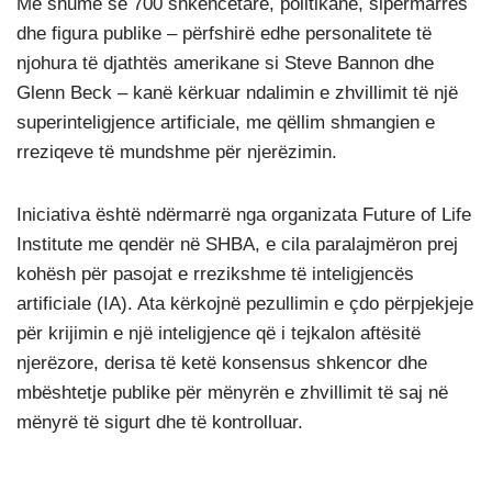
Më shumë se 700 shkencëtarë, politikanë, sipërmarrës
dhe figura publike – përfshirë edhe personalitete të
njohura të djathtës amerikane si Steve Bannon dhe
Glenn Beck – kanë kërkuar ndalimin e zhvillimit të një
superinteligjence artificiale, me qëllim shmangien e
rreziqeve të mundshme për njerëzimin.
Iniciativa është ndërmarrë nga organizata Future of Life
Institute me qendër në SHBA, e cila paralajmëron prej
kohësh për pasojat e rrezikshme të inteligjencës
artificiale (IA). Ata kërkojnë pezullimin e çdo përpjekjeje
për krijimin e një inteligjence që i tejkalon aftësitë
njerëzore, derisa të ketë konsensus shkencor dhe
mbështetje publike për mënyrën e zhvillimit të saj në
mënyrë të sigurt dhe të kontrolluar.