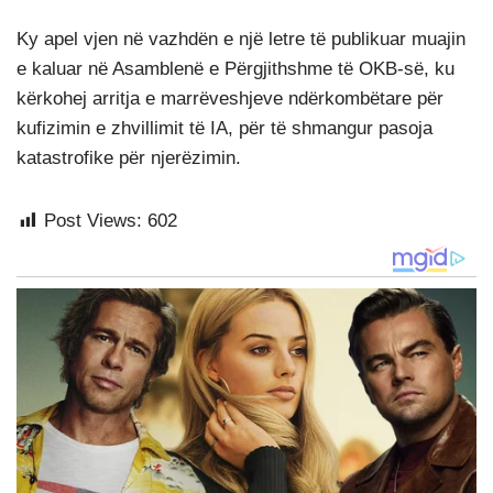
Ky apel vjen në vazhdën e një letre të publikuar muajin
e kaluar në Asamblenë e Përgjithshme të OKB-së, ku
kërkohej arritja e marrëveshjeve ndërkombëtare për
kufizimin e zhvillimit të IA, për të shmangur pasoja
katastrofike për njerëzimin.
Post Views:
602