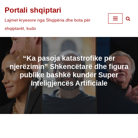
Portali shqiptari
Skip
Lajmet kryesore nga Shqipëria dhe bota për
to
shqiptarët, kudo
content
“Ka pasoja katastrofike për
njerëzimin” Shkencëtarë dhe figura
publike bashkë kundër Super
Inteligjencës Artificiale