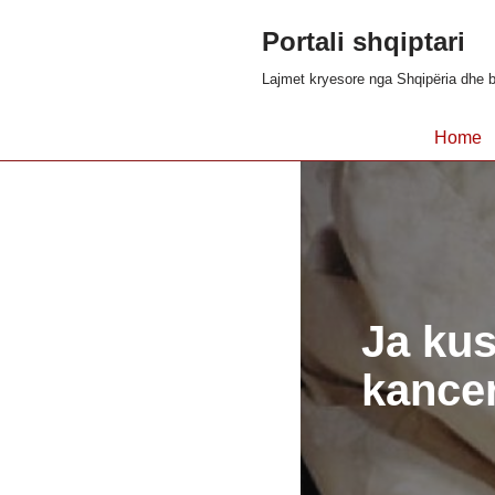
Portali shqiptari
Skip
Lajmet kryesore nga Shqipëria dhe b
to
content
Home
Ja kus
kancer