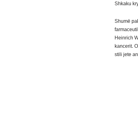
Shkaku kry
Shumë pak 
farmaceuti
Heinrich W
kancerit. O
stili jete an