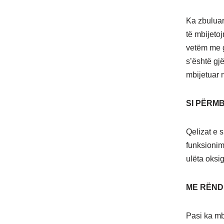
Ka zbuluar
të mbijeto
vetëm me g
s’është gj
mbijetuar 
SI PËRM
Qelizat e 
funksionim
ulëta oksig
ME RËND
Pasi ka mba