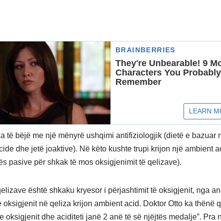
a të bëjë me një mënyrë ushqimi antifiziologjik (dietë e bazuar 
ide dhe jetë joaktive). Në këto kushte trupi krijon një ambient a
tës pasive për shkak të mos oksigjenimit të qelizave).
 qelizave është shkaku kryesor i përjashtimit të oksigjenit, nga ana
oksigjenit në qeliza krijon ambient acid. Doktor Otto ka thënë q
 oksigjenit dhe aciditeti janë 2 anë të së njëjtës medalje”. Pra 