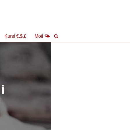
Kursi €,$,£
Moti 🌤
i
!