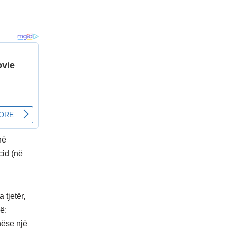
në
cid (në
 tjetër,
ë:
nëse një