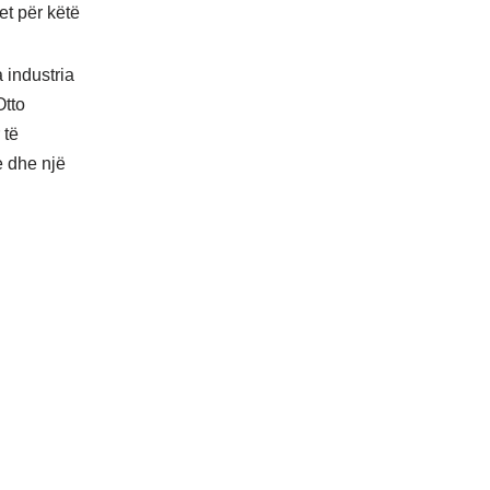
et për këtë
 industria
Otto
 të
ke dhe një