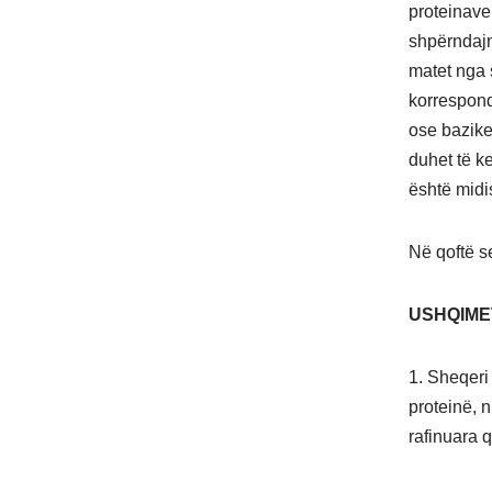
proteinave
shpërndajn
matet nga s
korrespond
ose bazike
duhet të k
është midi
Në qoftë s
USHQIMET
1. Sheqeri 
proteinë, 
rafinuara 