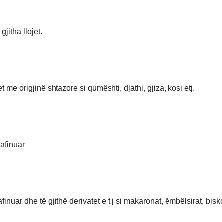
 gjitha llojet.
t me origjinë shtazore si qumështi, djathi, gjiza, kosi etj.
rafinuar
 rafinuar dhe të gjithë derivatet e tij si makaronat, ëmbëlsirat, bisk