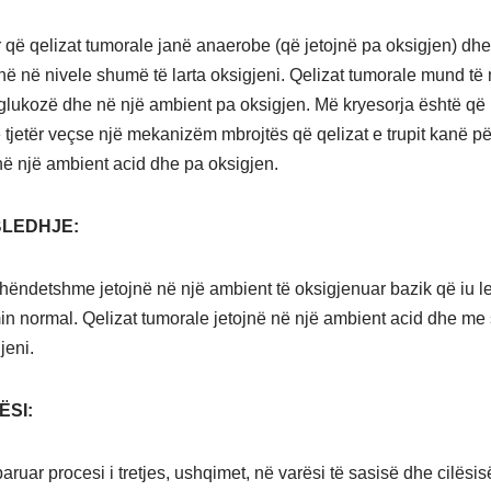
 që qelizat tumorale janë anaerobe (që jetojnë pa oksigjen) d
jnë në nivele shumë të larta oksigjeni. Qelizat tumorale mund të
lukozë dhe në një ambient pa oksigjen. Më kryesorja është që 
ë tjetër veçse një mekanizëm mbrojtës që qelizat e trupit kanë pë
në një ambient acid dhe pa oksigjen.
BLEDHJE:
shëndetshme jetojnë në një ambient të oksigjenuar bazik që iu le
in normal. Qelizat tumorale jetojnë në një ambient acid dhe me 
jeni.
ËSI:
ruar procesi i tretjes, ushqimet, në varësi të sasisë dhe cilësis