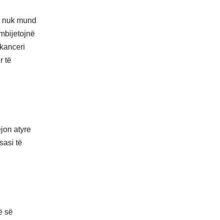
he nuk mund
 mbijetojnë
kanceri
r të
jon atyre
sasi të
ë së