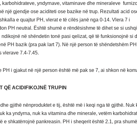
, karbohidrateve, yndyrnave, vitaminave dhe mineraleve furniz
ë një gjendje ose aciditeti ose bazike në trup. Rezultati acid os
hkalla e quajtur PH, vlerat e të cilës janë nga 0-14. Vlera 7 i
on PH neutral. Është shumë e rëndësishme të dihet se si ushq
 ndikojnë në shëndetin tonë pasi qelizat, që të funksionojnë si 
enë PH bazik (pra pak lart 7). Në një person të shëndetshëm PH 
s vlerave 7.4-7.45.
e PH i gjakut në një person është më pak se 7, ai shkon në kom
 QË ACIDIFIKOJNË TRUPIN
dhe gjithë nënproduktet e tij, është më i keqi nga të gjithë. Nuk 
nuk ka yndyrna, nuk ka vitamina dhe minerale, vetëm karbohidrat
që e shkatërrojnë pankreasin. PH i sheqerit është 2.1, pra shumë