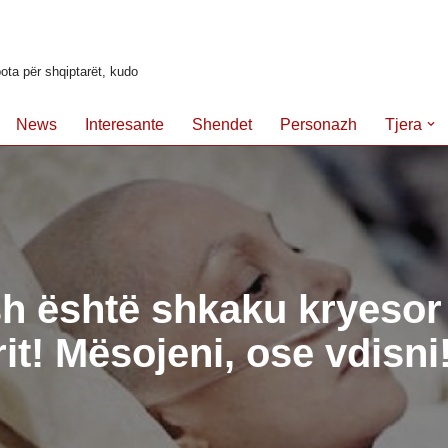
ota për shqiptarët, kudo
News
Interesante
Shendet
Personazh
Tjera
h është shkaku kryesor 
it! Mësojeni, ose vdisni