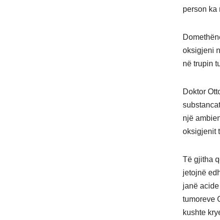
person ka 
Domethënë,
oksigjeni 
në trupin t
Doktor Ott
substancat
një ambien
oksigjenit
Të gjitha 
jetojnë ed
janë acide
tumoreve Ot
kushte krye