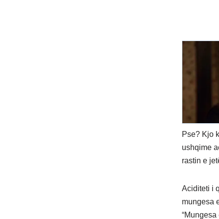
Pse? Kjo k
ushqime ac
rastin e je
Aciditeti i
mungesa e 
“Mungesa e