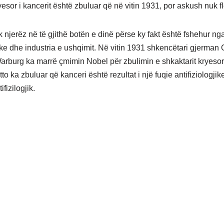
esor i kancerit është zbuluar që në vitin 1931, por askush nuk fl
njerëz në të gjithë botën e dinë përse ky fakt është fshehur nga
ke dhe industria e ushqimit. Në vitin 1931 shkencëtari gjerman 
arburg ka marrë çmimin Nobel për zbulimin e shkaktarit kryesor
tto ka zbuluar që kanceri është rezultat i një fuqie antifiziologji
tifizilogjik.