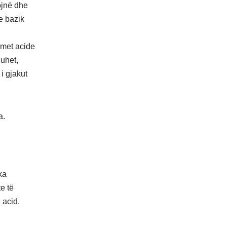
ojnë dhe
e bazik
imet acide
duhet,
i gjakut
a.
ka
e të
 acid.