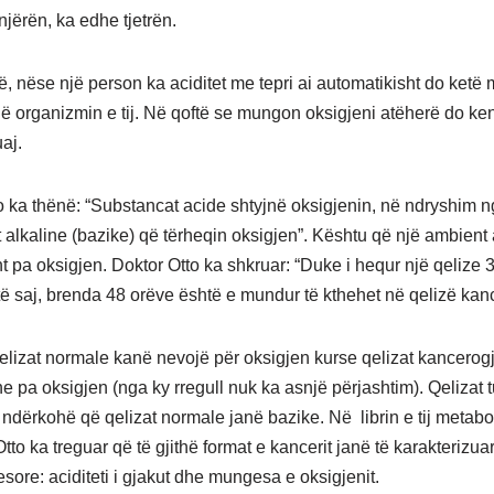
njërën, ka edhe tjetrën.
 nëse një person ka aciditet me tepri ai automatikisht do ket
në organizmin e tij. Në qoftë se mungon oksigjeni atëherë do keni
uaj.
o ka thënë: “Substancat acide shtyjnë oksigjenin, në ndryshim 
 alkaline (bazike) që tërheqin oksigjen”. Kështu që një ambient
t pa oksigjen. Doktor Otto ka shkruar: “Duke i hequr një qelize 
 të saj, brenda 48 orëve është e mundur të kthehet në qelizë kan
qelizat normale kanë nevojë për oksigjen kurse qelizat kancerog
he pa oksigjen (nga ky rregull nuk ka asnjë përjashtim). Qelizat
 ndërkohë që qelizat normale janë bazike. Në librin e tij metabol
to ka treguar që të gjithë format e kancerit janë të karakterizua
sore: aciditeti i gjakut dhe mungesa e oksigjenit.