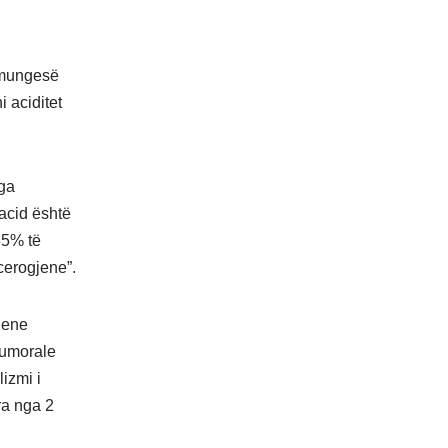
ë mungesë
 aciditet
nga
 acid është
35% të
cerogjene”.
jene
 tumorale
izmi i
ra nga 2