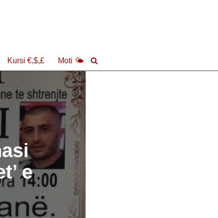
Kursi €,$,£
Moti 🌤
hasi
t’ e