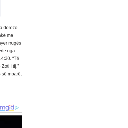
ia dorëzoi
ashkë me
hyer rrugës
erte nga
14:30. “Të
oti i tij.”
ës së mbarë,