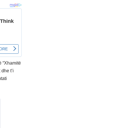
rë “Xhamitë
 dhe t’i
tati