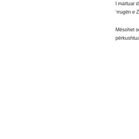
I martuar d
‘rrugën e Z
Mësohet se
përkushtua