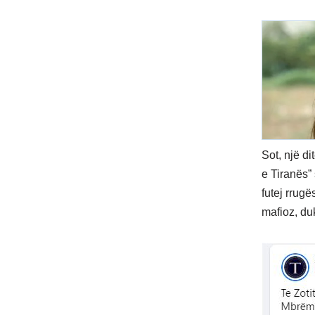
Sot, një d
e Tiranës” 
futej rrugë
mafioz, duk