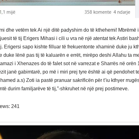
jemi dhe vetëm tek Ai një ditë padyshim do të kthehemi! Mbrëmë 
ijuesit të tij Erigers Mihasi i cili u vra në një atentat tek Astiri b
j. Erigersi sapo kishte filluar të frekuentonte xhaminë duke ju kt
e duke lënë pas tij të kaluarën e errët, mirëpo deshi Allahu ta m
Namazi i Xhenazes do të falet sot në varrezat e Sharrës në orën 
ëzit janë gabimtarë, po më i miri prej tyre është ai që pendohet te Z
hamed a.s) Zoti ia pastë pranuar sakrificën për t’iu kthyer rrug
ntë durim familjarëve të tij,”-shkruhet në një prej postimeve.
iews:
241