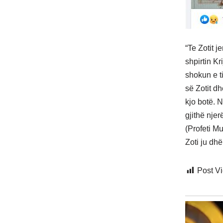
“Te Zotit 
shpirtin Kr
shokun e ti
së Zotit dh
kjo botë. 
gjithë njer
(Profeti Mu
Zoti ju dhë
Post V