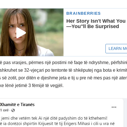
itë pas vrasjes, përmes një postimi në faqe të ndryshme, përfshi
shkruhet se 32-vjeçari po tentonte të shkëputej nga bota e krimit
s së zotit, por ditën e djeshme jeta e tij u pre në mes pas një aten
e lënë jetimë 3 fëmijë të vegjël.