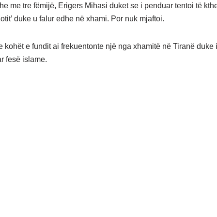
he me tre fëmijë, Erigers Mihasi duket se i penduar tentoi të kth
otit’ duke u falur edhe në xhami. Por nuk mjaftoi.
 kohët e fundit ai frekuentonte një nga xhamitë në Tiranë duke 
r fesë islame.