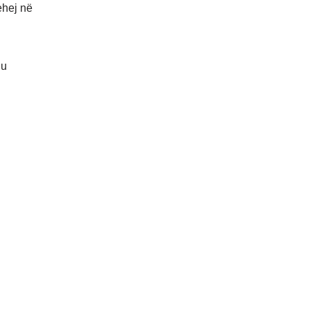
ehej në
iu