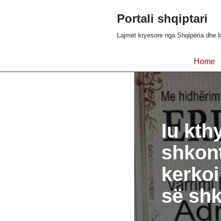
Portali shqiptari
Skip
Lajmet kryesore nga Shqipëria dhe b
to
content
Home
Iu kth
shkont
kerkoi
së shk