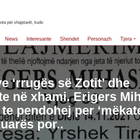
ota për shqiptarët, kudo
News
Interesante
Shendet
Personazh
Tjera
ye ‘rrugës së Zotit’ dhe
e në xhami. Erigers Mi
 te pendohej per ‘mëkate
uarës por..