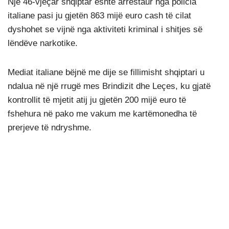
Një 46-vjeçar shqiptar është arrestaur nga policia
italiane pasi ju gjetën 863 mijë euro cash të cilat
dyshohet se vijnë nga aktiviteti kriminal i shitjes së
lëndëve narkotike.
Mediat italiane bëjnë me dije se fillimisht shqiptari u
ndalua në një rrugë mes Brindizit dhe Leçes, ku gjatë
kontrollit të mjetit atij ju gjetën 200 mijë euro të
fshehura në pako me vakum me kartëmonedha të
prerjeve të ndryshme.