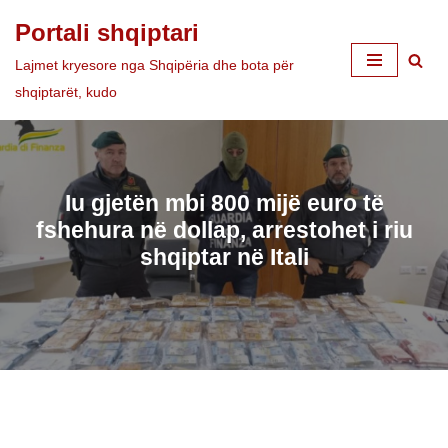
Portali shqiptari
Skip
Lajmet kryesore nga Shqipëria dhe bota për
to
shqiptarët, kudo
content
Iu gjetën mbi 800 mijë euro të
fshehura në dollap, arrestohet i riu
shqiptar në Itali