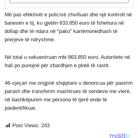
Më pas efektivët e policisë zhvilluan dhe një kontroll në
banesën e tij, ku gjetën 633.850 euro të fshehura në
dollap dhe të ndara në “pako” kartëmonedhash të
prerjeve të ndryshme.
Në total u sekuestruan mbi 863.850 euro. Autoritete në
Itali po punojnë për zbardhjen e plotë të rastit.
46-vjeçari me origjinë shqiptare u denoncua për pastrim
parash dhe transferim mashtrues të sendeve me vlerë,
në bashkëpunim me persona të tjerë ende të
paidentifikuar.
Post Views:
243