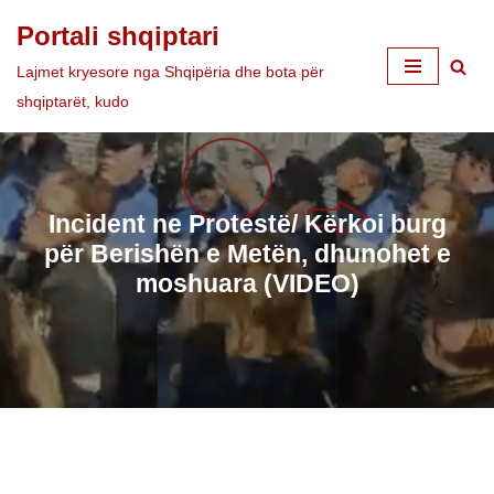
Portali shqiptari
Skip
Lajmet kryesore nga Shqipëria dhe bota për
to
shqiptarët, kudo
content
Incident ne Protestë/ Kërkoi burg
për Berishën e Metën, dhunohet e
moshuara (VIDEO)