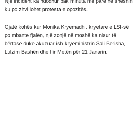
Një incident ka ndodhur pak minuta më parë në sheshin
ku po zhvillohet protesta e opozitës.
Gjatë kohës kur Monika Kryemadhi, kryetare e LSI-së
po mbante fjalën, një zonjë në moshë ka nisur të
bërtasë duke akuzuar ish-kryeministrin Sali Berisha,
Lulzim Bashën dhe Ilir Metën për 21 Janarin.