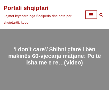
Portali shqiptari
Skip
Lajmet kryesore nga Shqipëria dhe bota për
to
shqiptarët, kudo
content
‘I don’t care’/ Shihni çfarë i bën
makinës 60-vjeçarja matjane: Po të
isha më e re…(Video)