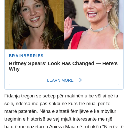
Fidanja tregon se sebep për makinën u bë vëllai që ia
solli, ndërsa më pas shkoi në kurs tre muaj për të
marrë patentën. Nëna e shtatë fëmijëve e ka mbyllur
tregimin e historisë së saj mjaft interesante me një
batutë me gazetaren Anjeza Maja në rubrikën “Njerëz të