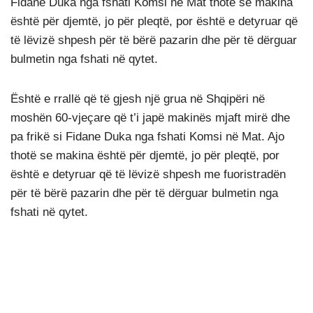
Fidane Duka nga fshati Komsi në Mat thotë se makina
është për djemtë, jo për pleqtë, por është e detyruar që
të lëvizë shpesh për të bërë pazarin dhe për të dërguar
bulmetin nga fshati në qytet.
Është e rrallë që të gjesh një grua në Shqipëri në
moshën 60-vjeçare që t’i japë makinës mjaft mirë dhe
pa frikë si Fidane Duka nga fshati Komsi në Mat. Ajo
thotë se makina është për djemtë, jo për pleqtë, por
është e detyruar që të lëvizë shpesh me fuoristradën
për të bërë pazarin dhe për të dërguar bulmetin nga
fshati në qytet.