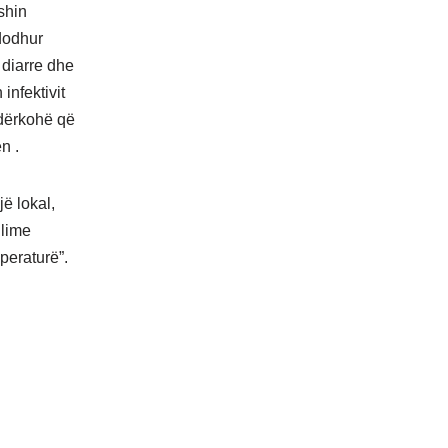
shin
ndodhur
 diarre dhe
infektivit
ndërkohë që
n .
ë lokal,
llime
mperaturë”.