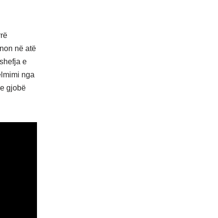
rrë
unon në atë
 shefja e
elmimi nga
me gjobë