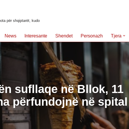
ota për shqiptarët, kudo
News
Interesante
Shendet
Personazh
Tjera
n sufllaqe në Bllok, 11
a përfundojnë në spital