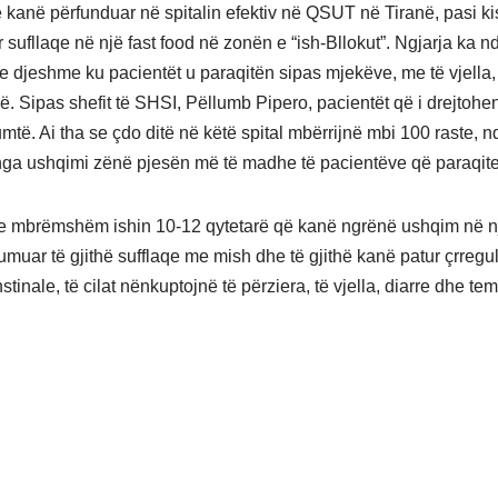
ë kanë përfunduar në spitalin efektiv në QSUT në Tiranë, pasi ki
sufllaqe në një fast food në zonën e “ish-Bllokut”. Ngjarja ka 
 djeshme ku pacientët u paraqitën sipas mjekëve, me të vjella,
. Sipas shefit të SHSI, Pëllumb Pipero, pacientët që i drejtohen 
umtë. Ai tha se çdo ditë në këtë spital mbërrijnë mbi 100 raste, 
ga ushqimi zënë pjesën më të madhe të pacientëve që paraqite
 e mbrëmshëm ishin 10-12 qytetarë që kanë ngrënë ushqim në nj
muar të gjithë sufflaqe me mish dhe të gjithë kanë patur çrregu
stinale, të cilat nënkuptojnë të përziera, të vjella, diarre dhe te