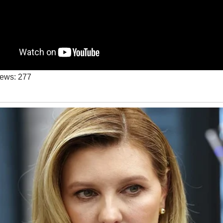
iews:
277