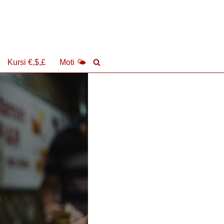
Kursi €,$,£
Moti 🌤