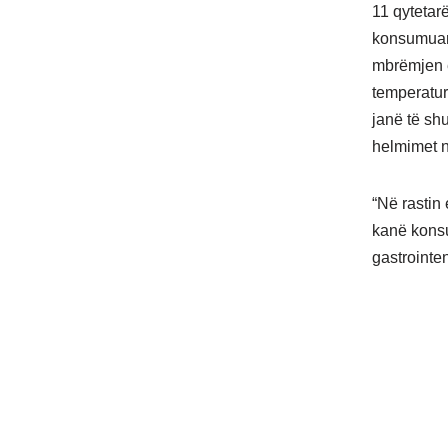
11 qytetar
konsumuar 
mbrëmjen e
temperaturë
janë të sh
helmimet n
“Në rastin
kanë konsu
gastrointen