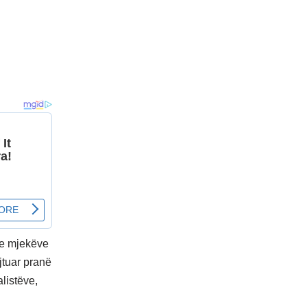
 e mjekëve
jtuar pranë
alistëve,