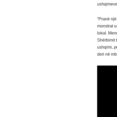
ushqimeve,
“Pranë një
monstrat u
lokal. Mend
Shërbimit 
ushqimi, p
deri në mbyl