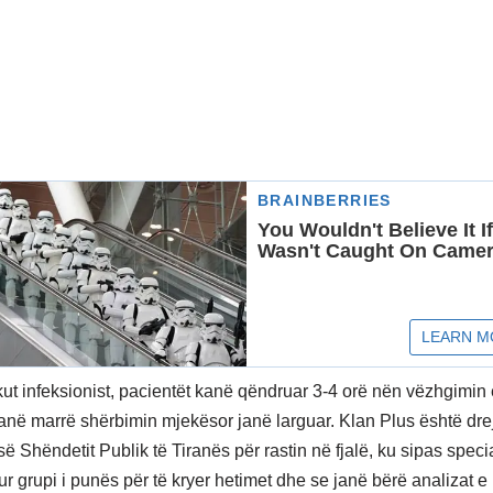
ut infeksionist, pacientët kanë qëndruar 3-4 orë nën vëzhgimin
anë marrë shërbimin mjekësor janë larguar. Klan Plus është dre
së Shëndetit Publik të Tiranës për rastin në fjalë, ku sipas speci
ur grupi i punës për të kryer hetimet dhe se janë bërë analizat e