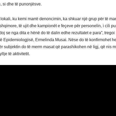
 si dhe të punonjësve.
 lokali, ku kemi marrë denoncimin, ka shkuar një grup për të ma
shqimore, të ujit dhe kampionët e feçeve për personelin, i cili p
oj se nga dita e hënë do të dalin edhe rezultatet e para”, tregoi
të Epidemiologjisë, Ermelinda Musai. Nëse do të konfirmohet h
ër subjektin do të merrn masat që parashikohen në ligj, që nis 
lje të aktivitetit.