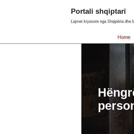
Portali shqiptari
Skip
Lajmet kryesore nga Shqipëria dhe b
to
content
Home
Hëngrë
person