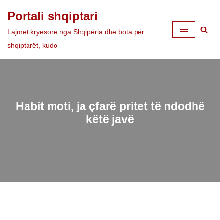
Portali shqiptari
Skip
Lajmet kryesore nga Shqipëria dhe bota për
to
shqiptarët, kudo
content
Habit moti, ja çfarë pritet të ndodhë
këtë javë