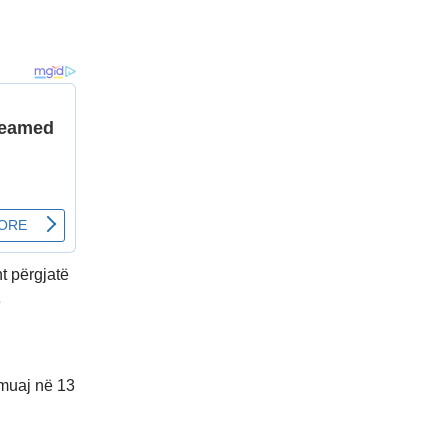
t përgjatë
ë
 muaj në 13