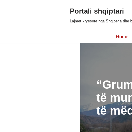
Portali shqiptari
Skip
Lajmet kryesore nga Shqipëria dhe b
to
content
Home
“Grum
të mun
të më