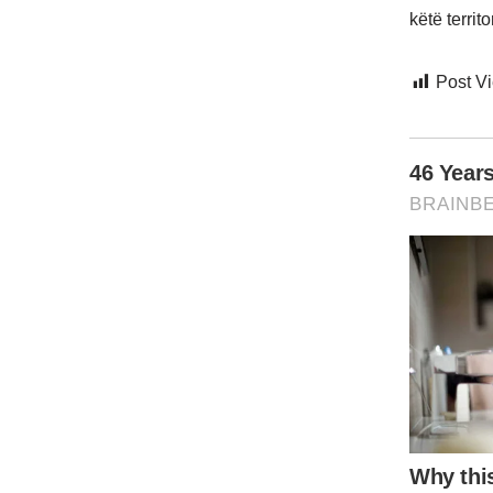
këtë terri
Post V