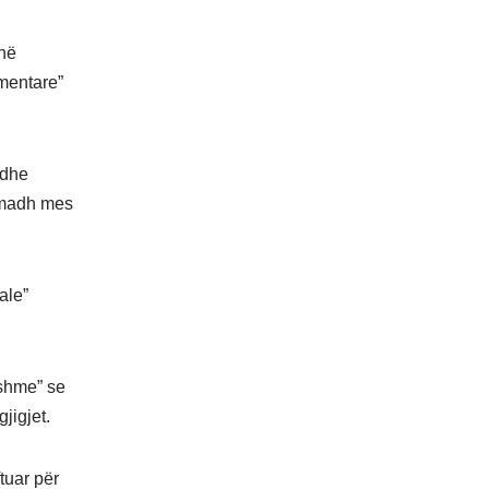
onë
ementare”
 dhe
ë madh mes
ale”
eshme” se
jigjet.
tuar për