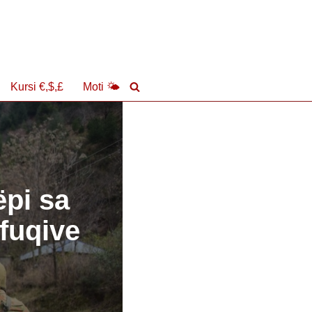
Kursi €,$,£
Moti 🌤
pi sa
 fuqive