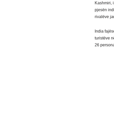
Kashmiri, i
pjesën ind
rivalëve ja
India fajë
turistëve n
26 persona