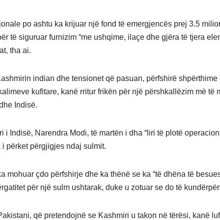
jonale po ashtu ka krijuar një fond të emergjencës prej 3.5 mili
për të siguruar furnizim “me ushqime, ilaçe dhe gjëra të tjera el
t, tha ai.
ashmirin indian dhe tensionet që pasuan, përfshirë shpërthime
 kalimeve kufitare, kanë rritur frikën për një përshkallëzim më t
dhe Indisë.
i i Indisë, Narendra Modi, të martën i dha “liri të plotë operacion
 i përket përgjigjes ndaj sulmit.
ka mohuar çdo përfshirje dhe ka thënë se ka “të dhëna të besu
rgatitet për një sulm ushtarak, duke u zotuar se do të kundërpërg
Pakistani, që pretendojnë se Kashmiri u takon në tërësi, kanë luf