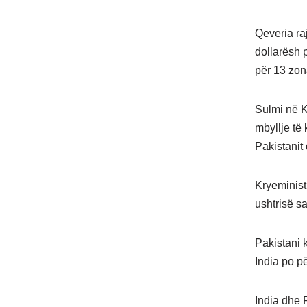
Qeveria ra
dollarësh 
për 13 zona
Sulmi në K
mbyllje të
Pakistanit 
Kryeministr
ushtrisë sa
Pakistani 
India po pë
India dhe 