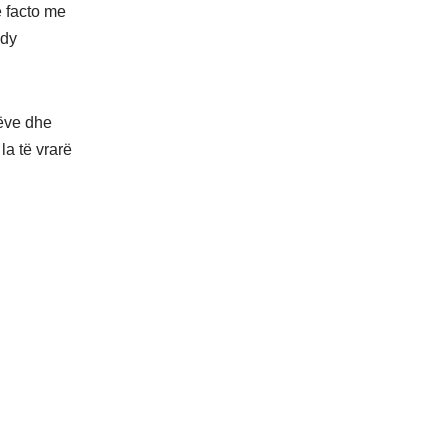
e facto me
 dy
lëve dhe
la të vrarë