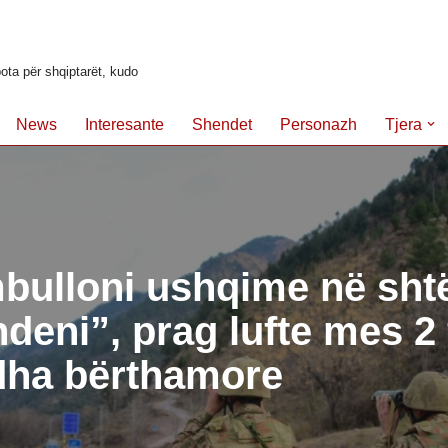
ota për shqiptarët, kudo
News
Interesante
Shendet
Personazh
Tjera
bulloni ushqime në shtë
deni”, prag lufte mes 2
dha bërthamore