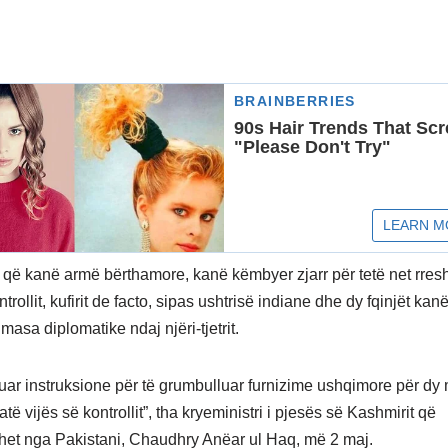
, që kanë armë bërthamore, kanë këmbyer zjarr për tetë net rresh
ntrollit, kufirit de facto, sipas ushtrisë indiane dhe dy fqinjët kan
asa diplomatike ndaj njëri-tjetrit.
uar instruksione për të grumbulluar furnizime ushqimore për dy
të vijës së kontrollit”, tha kryeministri i pjesës së Kashmirit që
het nga Pakistani, Chaudhry Anëar ul Haq, më 2 maj.