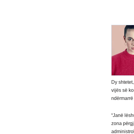
Dy shtetet
vijës së ko
ndërmarrë m
“Janë lësh
zona përgja
administro