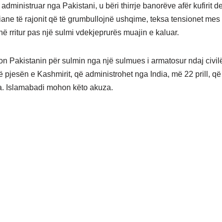
 administruar nga Pakistani, u bëri thirrje banorëve afër kufirit d
iane të rajonit që të grumbullojnë ushqime, teksa tensionet mes
në rritur pas një sulmi vdekjeprurës muajin e kaluar.
son Pakistanin për sulmin nga një sulmues i armatosur ndaj civi
ë pjesën e Kashmirit, që administrohet nga India, më 22 prill, që 
. Islamabadi mohon këto akuza.