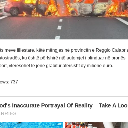
ësimeve fillestare, këtë mëngjes në provincën e Reggio Calabria
tostradës, ku është përfshirë një automjet i blinduar në pronësi 
ort, vlerësohet të jenë grabitur afërsisht dy milionë euro.
iews:
737