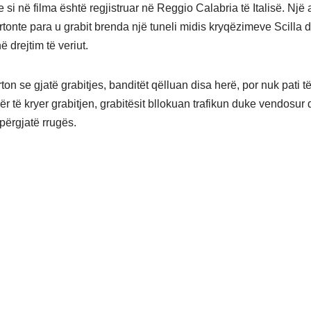
e si në filma është regjistruar në Reggio Calabria të Italisë. Një
rtonte para u grabit brenda një tuneli midis kryqëzimeve Scilla 
 drejtim të veriut.
on se gjatë grabitjes, banditët qëlluan disa herë, por nuk pati t
ër të kryer grabitjen, grabitësit bllokuan trafikun duke vendosur
përgjatë rrugës.