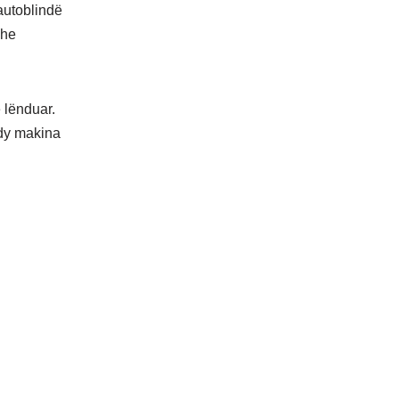
 autoblindë
dhe
ë lënduar.
 dy makina