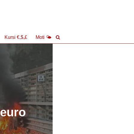
Kursi €,$,£
Moti 🌤
 euro