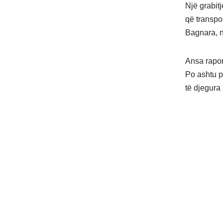
Një grabitj
që transpo
Bagnara, në
Ansa raport
Po ashtu p
të djegura 