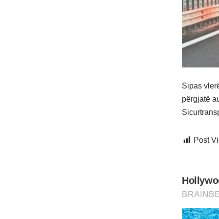
Sipas vler
përgjatë au
Sicurtransp
Post V