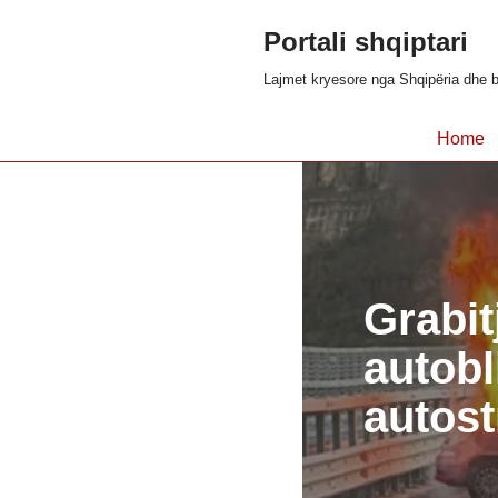
Portali shqiptari
Skip
Lajmet kryesore nga Shqipëria dhe b
to
content
Home
Grabit
autobl
autost