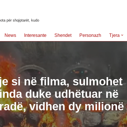
ota për shqiptarët, kudo
News
Interesante
Shendet
Personazh
Tjera
je si në filma, sulmohet
inda duke udhëtuar në
radë, vidhen dy milionë