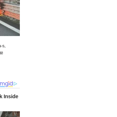
-s,
të