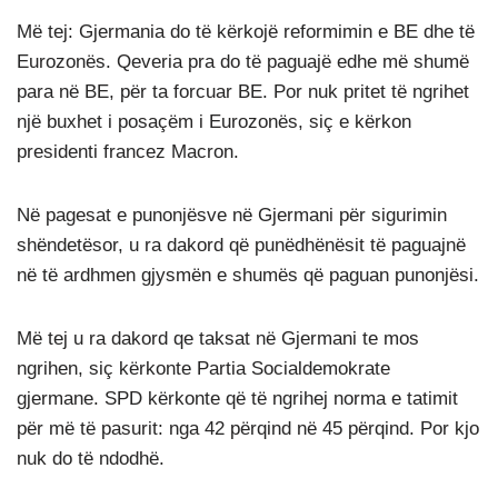
Më tej: Gjermania do të kërkojë reformimin e BE dhe të
Eurozonës. Qeveria pra do të paguajë edhe më shumë
para në BE, për ta forcuar BE. Por nuk pritet të ngrihet
një buxhet i posaçëm i Eurozonës, siç e kërkon
presidenti francez Macron.
Në pagesat e punonjësve në Gjermani për sigurimin
shëndetësor, u ra dakord që punëdhënësit të paguajnë
në të ardhmen gjysmën e shumës që paguan punonjësi.
Më tej u ra dakord qe taksat në Gjermani te mos
ngrihen, siç kërkonte Partia Socialdemokrate
gjermane. SPD kërkonte që të ngrihej norma e tatimit
për më të pasurit: nga 42 përqind në 45 përqind. Por kjo
nuk do të ndodhë.