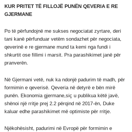
KUR PRITET TË FILLOJË PUNËN QEVERIA E RE
GJERMANE
Po të përfundojnë me sukses negociatat zyrtare, deri
tani kanë përfunduar vetëm sondazhet për negociata,
qeverinë e re gjermane mund ta kemi nga fundi i
shkurtit ose fillimi i marsit. Pra parashikimet janë për
pranverën.
Në Gjermani vetë, nuk ka ndonjë padurim të madh, për
formimin e qeverisë. Qeveria në detyrë e bën mirë
punën. Ekonomia gjermane,siç u publikua këtë javë,
shënoi një rritje prej 2.2 përqind në 2017-ën, Duke
kaluar edhe parashikimet më optimiste për rritje.
Njëkohësisht, padurimi në Evropë për formimin e