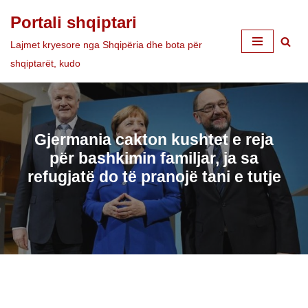
Portali shqiptari
Skip
Lajmet kryesore nga Shqipëria dhe bota për
to
shqiptarët, kudo
content
Gjermania cakton kushtet e reja
për bashkimin familjar, ja sa
refugjatë do të pranojë tani e tutje