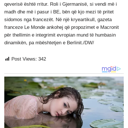
qeverisë është rritur. Roli i Gjermanisë, si vendi më i
madh dhe më i pasur i BE, bën që kjo mezi të pritet
sidomos nga francezët. Në një kryeartikull, gazeta
franceze Le Monde ankohej që propozimet e Macronit
për thellimin e integrimit evropian mund të humbasin
dinamikën, pa mbështetjen e Berlinit./DW/
Post Views:
342