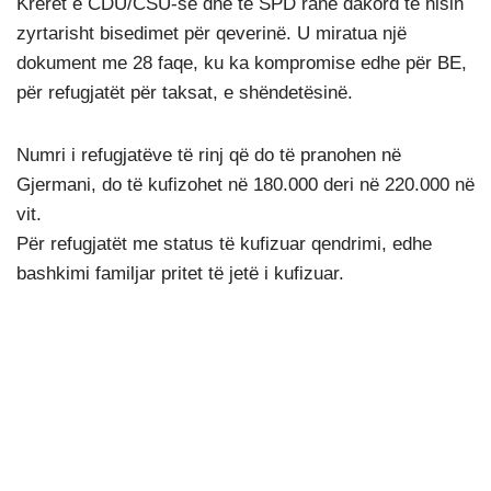
Krerët e CDU/CSU-se dhe të SPD ranë dakord të nisin
zyrtarisht bisedimet për qeverinë. U miratua një
dokument me 28 faqe, ku ka kompromise edhe për BE,
për refugjatët për taksat, e shëndetësinë.
Numri i refugjatëve të rinj që do të pranohen në
Gjermani, do të kufizohet në 180.000 deri në 220.000 në
vit.
Për refugjatët me status të kufizuar qendrimi, edhe
bashkimi familjar pritet të jetë i kufizuar.