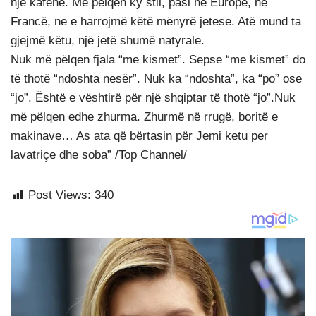
një kafene. Më pëlqen ky stil, pasi në Europë, në
Francë, ne e harrojmë këtë mënyrë jetese. Atë mund ta
gjejmë këtu, një jetë shumë natyrale.
Nuk më pëlqen fjala “me kismet”. Sepse “me kismet” do
të thotë “ndoshta nesër”. Nuk ka “ndoshta”, ka “po” ose
“jo”. Është e vështirë për një shqiptar të thotë “jo”.Nuk
më pëlqen edhe zhurma. Zhurmë në rrugë, boritë e
makinave… As ata që bërtasin për Jemi ketu per
lavatriçe dhe soba” /Top Channel/
Post Views:
340