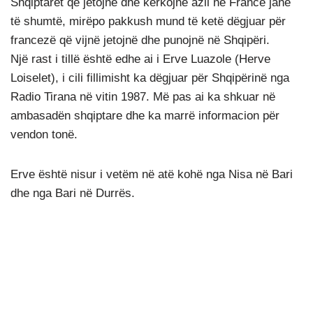
Shqiptarët që jetojnë dhe kërkojnë azil në Francë janë
të shumtë, mirëpo pakkush mund të ketë dëgjuar për
francezë që vijnë jetojnë dhe punojnë në Shqipëri.
Një rast i tillë është edhe ai i Erve Luazole (Herve
Loiselet), i cili fillimisht ka dëgjuar për Shqipërinë nga
Radio Tirana në vitin 1987. Më pas ai ka shkuar në
ambasadën shqiptare dhe ka marrë informacion për
vendon tonë.
Erve është nisur i vetëm në atë kohë nga Nisa në Bari
dhe nga Bari në Durrës.