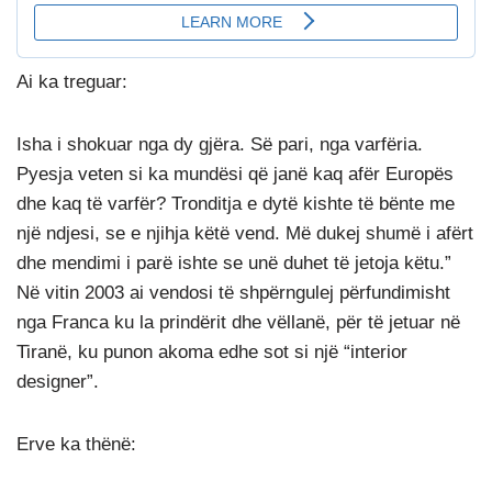
Ai ka treguar:
Isha i shokuar nga dy gjëra. Së pari, nga varfëria.
Pyesja veten si ka mundësi që janë kaq afër Europës
dhe kaq të varfër? Tronditja e dytë kishte të bënte me
një ndjesi, se e njihja këtë vend. Më dukej shumë i afërt
dhe mendimi i parë ishte se unë duhet të jetoja këtu.”
Në vitin 2003 ai vendosi të shpërngulej përfundimisht
nga Franca ku la prindërit dhe vëllanë, për të jetuar në
Tiranë, ku punon akoma edhe sot si një “interior
designer”.
Erve ka thënë: