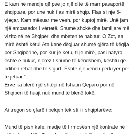
E kam në mendje që pse jo një ditë të marr pasaportë
shqiptare, por unë nuk flas mirë shqip. Flas si një 5-
vjeçar. Kam mësuar me vesh, por kuptoj mirë. Unë jam
një ambasador i vërtetë. Shumë shokë dhe familjarë më
vizitojnë në Shqipëri dhe mbeten të habitur. O Zot, sa
mirë është këtu! Ata kanë dëgjuar shumë gjëra të këqija
për Shqipërinë, por kur je këtu, ti je mirë, pasi natyra
është e bukur, njerëzit shumë të këndshëm, kështu që
ndihen rehat dhe të sigurt. Është një vend i përkryer për
të jetuar.”
Erve ka blerë një shtëpi në fshatin Qeparo por në
Shqipëri të huajt nuk mund të blenë tokë.
Ai tregon se çfarë i pëlqen tek stili i shqiptarëve:
Mund të pish kafe, madje të firmosësh një kontratë në