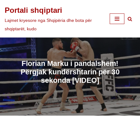
Portali shqiptari
Skip
Lajmet kryesore nga Shqipëria dhe bota për
to
shqiptarët, kudo
content
Florian Marku i pandalshëm!
Përgjak kundërshtarin për 30
sekonda [VIDEO]