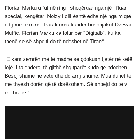
Florian Marku u fut në ring i shoqëruar nga një i ftuar
special, këngëtari Noizy i cili është edhe një nga miqtë
e tij më të mirë. Pas fitores kundër boshnjakut Dzevad
Mutfic, Florian Marku ka folur për “Digitalb”, ku ka
thënë se së shpejti do të ndeshet në Tiranë.
“E kam zemrën më të madhe se çdokush tjetër në këtë
lojë. I falenderoj të gjithë shqitparët kudo që ndodhen.
Besoj shumë në vete dhe do arrij shumë. Mua duhet të
më thyesh dorën që të dorëzohem. Së shpejti do të vij
në Tiranë.”