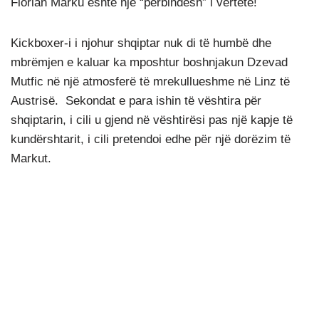
Florian Marku është një “përbindësh” i vërtetë!
Kickboxer-i i njohur shqiptar nuk di të humbë dhe
mbrëmjen e kaluar ka mposhtur boshnjakun Dzevad
Mutfic në një atmosferë të mrekullueshme në Linz të
Austrisë. Sekondat e para ishin të vështira për
shqiptarin, i cili u gjend në vështirësi pas një kapje të
kundërshtarit, i cili pretendoi edhe për një dorëzim të
Markut.