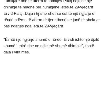
Familjarë dhe të afërm të familjes Palaj ndjejnë një
dhimbje të madhe për humbjene jetës të 29-vjeçarit
Ervid Palaj. Daja i tij shprehet se është një ngjarje e
rëndë ndërsa të afërm të tjerë thonë se janë të shokuar
pas ndarjes nga jeta të 29-vjeçarit
“Është një ngjarje shumë e rëndë. Ervidi ishte një djalë
shumë i mirë dhe ne ndjejmë shumë dhimbje”, thotë
daja i viktimës.