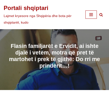
Portali shqiptari
Skip
Lajmet kryesore nga Shqipëria dhe bota për
to
shqiptarët, kudo
content
Flasin familjarët e Ervidit, ai ishte
djalë i vetëm, motra që pret të
martohet i prek të gjithë: Do rri me
prindërit…!